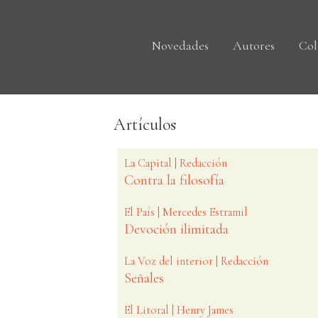
Novedades
Autores
Col
Artículos
La Capital | Redacción
Contra la filosofía
El País | Mercedes Estramil
Devoción ilimitada
La Voz del interior | Redacción
Señales
El Litoral | Henry James