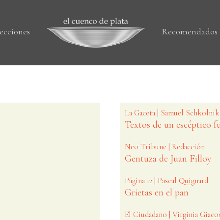
ecciones
Recomendados
La Gaceta | Samuel Schkolnik
Textos de un escéptico f
Neo Tribune | Redacción
Gentuza de Juan Filloy
Página 12 | Pascal Quignard
Grietas en el pan
El Ciudadano | Virginia Giaco