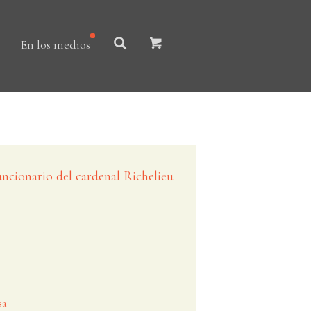
En los medios
uncionario del cardenal Richelieu
sa