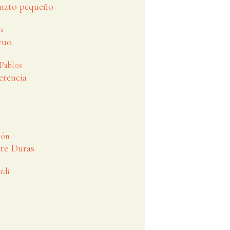
rmato pequeño
a
ruo
 Pablos
erencia
n
ión
ite Duras
rdi