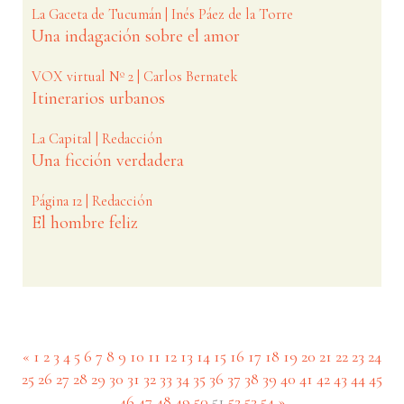
La Gaceta de Tucumán | Inés Páez de la Torre
Una indagación sobre el amor
VOX virtual Nº 2 | Carlos Bernatek
Itinerarios urbanos
La Capital | Redacción
Una ficción verdadera
Página 12 | Redacción
El hombre feliz
«
1
2
3
4
5
6
7
8
9
10
11
12
13
14
15
16
17
18
19
20
21
22
23
24
25
26
27
28
29
30
31
32
33
34
35
36
37
38
39
40
41
42
43
44
45
(current)
46
47
48
49
50
51
52
53
54
»