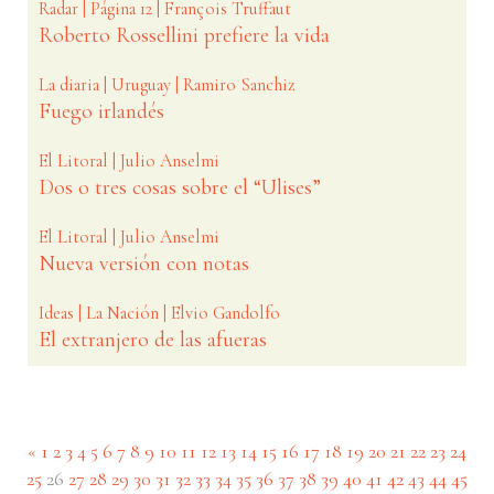
Radar | Página 12 | François Truffaut
Roberto Rossellini prefiere la vida
La diaria | Uruguay | Ramiro Sanchiz
Fuego irlandés
El Litoral | Julio Anselmi
Dos o tres cosas sobre el “Ulises”
El Litoral | Julio Anselmi
Nueva versión con notas
Ideas | La Nación | Elvio Gandolfo
El extranjero de las afueras
«
1
2
3
4
5
6
7
8
9
10
11
12
13
14
15
16
17
18
19
20
21
22
23
24
(current)
25
26
27
28
29
30
31
32
33
34
35
36
37
38
39
40
41
42
43
44
45