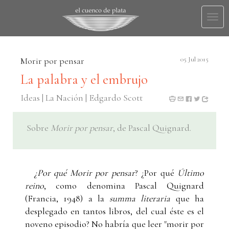
Togg
navi
Morir por pensar
05 Jul 2015
La palabra y el embrujo
Ideas | La Nación | Edgardo Scott
Sobre
Morir por pensar
, de Pascal Quignard.
¿Por qué Morir por pensar
? ¿Por qué
Último
reino
, como denomina Pascal Quignard
(Francia, 1948) a la
summa literaria
que ha
desplegado en tantos libros, del cual éste es el
noveno episodio? No habría que leer "morir por