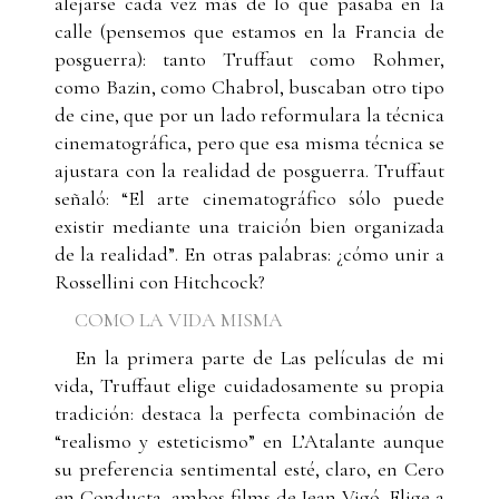
alejarse cada vez más de lo que pasaba en la
calle (pensemos que estamos en la Francia de
posguerra): tanto Truffaut como Rohmer,
como Bazin, como Chabrol, buscaban otro tipo
de cine, que por un lado reformulara la técnica
cinematográfica, pero que esa misma técnica se
ajustara con la realidad de posguerra. Truffaut
señaló: “El arte cinematográfico sólo puede
existir mediante una traición bien organizada
de la realidad”. En otras palabras: ¿cómo unir a
Rossellini con Hitchcock?
COMO LA VIDA MISMA
En la primera parte de Las películas de mi
vida, Truffaut elige cuidadosamente su propia
tradición: destaca la perfecta combinación de
“realismo y esteticismo” en L’Atalante aunque
su preferencia sentimental esté, claro, en Cero
en Conducta, ambos films de Jean Vigó. Elige a