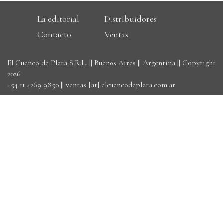
La editorial
Distribuidores
Contacto
Ventas
El Cuenco de Plata S.R.L. || Buenos Aires || Argentina || Copyright
2026
+54 11 4269 9850
||
ventas [at] elcuencodeplata.com.ar