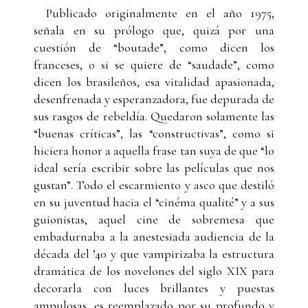
Publicado originalmente en el año 1975,
señala en su prólogo que, quizá por una
cuestión de “boutade”, como dicen los
franceses, o si se quiere de “saudade”, como
dicen los brasileños, esa vitalidad apasionada,
desenfrenada y esperanzadora, fue depurada de
sus rasgos de rebeldía. Quedaron solamente las
“buenas críticas”, las “constructivas”, como si
hiciera honor a aquella frase tan suya de que “lo
ideal sería escribir sobre las películas que nos
gustan”. Todo el escarmiento y asco que destiló
en su juventud hacia el “cinéma qualité” y a sus
guionistas, aquel cine de sobremesa que
embadurnaba a la anestesiada audiencia de la
década del ’40 y que vampirizaba la estructura
dramática de los novelones del siglo XIX para
decorarla con luces brillantes y puestas
ampulosas, es reemplazado por su profundo y