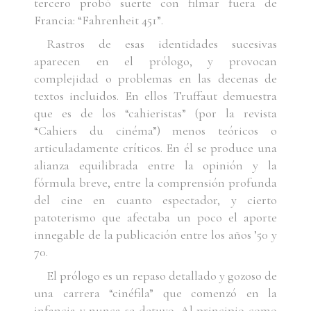
tercero probó suerte con filmar fuera de
Francia: “Fahrenheit 451”.
Rastros de esas identidades sucesivas
aparecen en el prólogo, y provocan
complejidad o problemas en las decenas de
textos incluidos. En ellos Truffaut demuestra
que es de los “cahieristas” (por la revista
“Cahiers du cinéma”) menos teóricos o
articuladamente críticos. En él se produce una
alianza equilibrada entre la opinión y la
fórmula breve, entre la comprensión profunda
del cine en cuanto espectador, y cierto
patoterismo que afectaba un poco el aporte
innegable de la publicación entre los años ’50 y
70.
El prólogo es un repaso detallado y gozoso de
una carrera “cinéfila” que comenzó en la
infancia y nunca se detuvo. Al principio como