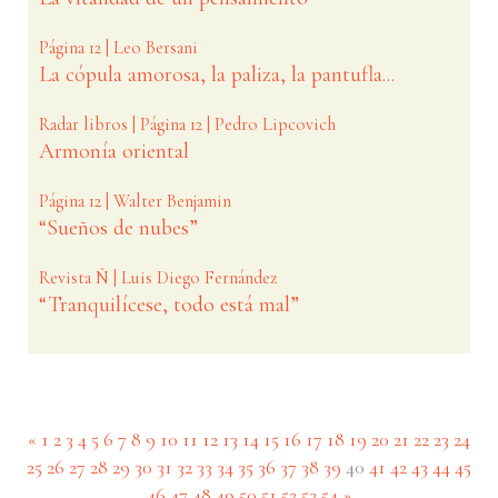
Página 12 | Leo Bersani
La cópula amorosa, la paliza, la pantufla...
Radar libros | Página 12 | Pedro Lipcovich
Armonía oriental
Página 12 | Walter Benjamin
“Sueños de nubes”
Revista Ñ | Luis Diego Fernández
“Tranquilícese, todo está mal”
«
1
2
3
4
5
6
7
8
9
10
11
12
13
14
15
16
17
18
19
20
21
22
23
24
(current)
25
26
27
28
29
30
31
32
33
34
35
36
37
38
39
40
41
42
43
44
45
46
47
48
49
50
51
52
53
54
»