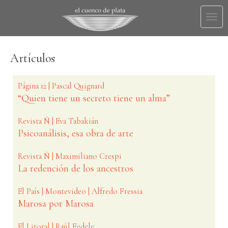
Togg
navi
Artículos
Página 12 | Pascal Quignard
“Quien tiene un secreto tiene un alma”
Revista Ñ | Eva Tabakián
Psicoanálisis, esa obra de arte
Revista Ñ | Maximiliano Crespi
La redención de los ancestros
El País | Montevideo | Alfredo Fressia
Marosa por Marosa
El Litoral | Raúl Fedele