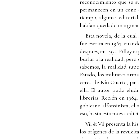
reconocimiento que se su
permanecen en un cono d
tiempo, algunas editoria
habían quedado marginados 
Esta novela, de la cual
fue escrita en 1967, cuand
después, en 1975. Filloy 
burlar a la realidad, pero
sabemos, la realidad supe
Estado, los militares arm
cerca de Río Cuarto, para 
ella. El autor pudo eludi
librerías. Recién en 1984
gobierno alfonsinista, e
eso, hasta esta nueva edic
Vil & Vil presenta la h
los orígenes de la revuelt