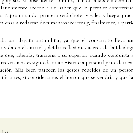
l golpista. El obsecuente colimba, debido a sus conocimient
latinamente accede a un saber que le permite convertirse
a. Bajo su mando, primero será chofer y valet, y luego, graci
ienza a redactar documentos secretos y, finalmente, a partici
da un alegato antimilitar, ya que el conscripto lleva u
la vida en el cuartel y ácidas reflexiones acerca de la ideolog
e que, además, traiciona a su superior cuando conquista 
irreverencia es signo de una resistencia personal y no alcanz
ación. Más bien parecen los gestos rebeldes de un perso
nificantes, si consideramos el horror que se vendría y que l
rdista