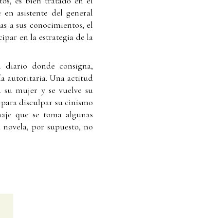
os, es bien tratado en el
 en asistente del general
as a sus conocimientos, el
par en la estrategia de la
n diario donde consigna,
ía autoritaria. Una actitud
a su mujer y se vuelve su
a para disculpar su cinismo
naje que se toma algunas
a novela, por supuesto, no