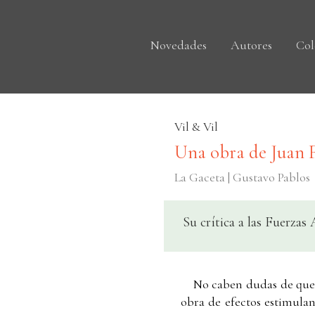
Novedades
Autores
Col
Vil & Vil
Una obra de Juan F
La Gaceta | Gustavo Pablos
Su crítica a las Fuerza
No caben dudas de que J
obra de efectos estimulan