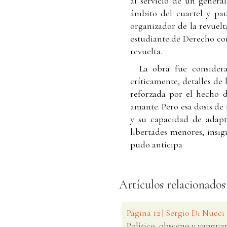
al servicio de un genera
ámbito del cuartel y pau
organizador de la revuelt
estudiante de Derecho com
revuelta.
La obra fue considera
críticamente, detalles de 
reforzada por el hecho d
amante. Pero esa dosis de 
y su capacidad de adapt
libertades menores, insig
pudo anticipa
Artículos relacionados
Página 12 | Sergio Di Nucci
Político, obsceno y vangua