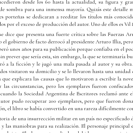
cedieron desde los 60 hasta la actualidad, su figura y gra
e sombra para una inmensa mayoría. Quizás este detalle m
les porteñas se dedicaran a reeditar los títulos más conoci
por el exceso de producción del autor. Uno de ellos es Vil & 
 se dice que presenta una fuerte crítica sobre las Fuerzas 
o el gobierno de facto derrocó al presidente Arturo Illia, per
esperó unos años para su publicación porque confiaba en el po
 sin prever que sería esta, sin embargo, la que se terminaría b
ró a la ficción y le jugó una mala pasada al autor y su obra
ados visitaron su domicilio y se lo llevaron hasta una unidad
que explicara las causas que lo motivaron a escribir la nove
r las circunstancias, pero los ejemplares fueron confiscad
, cuando la Sociedad Argentina de Escritores reclamó ante el
l autor pudo recuperar 200 ejemplares, pero que fueron dona
ión, el libro se había convertido en una rareza difícilmente co
istoria de una insurrección militar en un país no especificado
a y las maniobras para su realización. El personaje principal