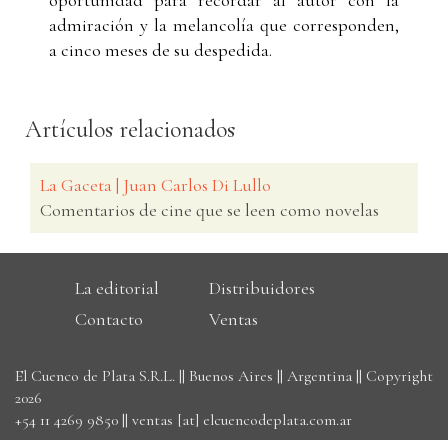
admiración y la melancolía que corresponden,
a cinco meses de su despedida.
Artículos relacionados
La Gaceta | Juan Carlos Di Lullo
Comentarios de cine que se leen como novelas
La editorial
Distribuidores
Contacto
Ventas
El Cuenco de Plata S.R.L. || Buenos Aires || Argentina || Copyright
2026
+54 11 4269 9850
||
ventas [at] elcuencodeplata.com.ar