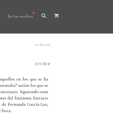
En los medios
01 Abr 2006
aquellos en los que se ha
mentales” serían los que se
y necesario. Siguiendo estas
nes del fantasma literario
a de Fernanda García Lao,
e boca.