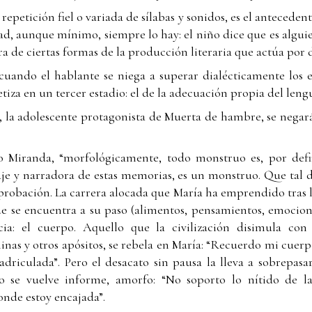
la repetición fiel o variada de sílabas y sonidos, es el antecede
ad, aunque mínimo, siempre lo hay: el niño dice que es alguie
ra de ciertas formas de la producción literaria que actúa por
uando el hablante se niega a superar dialécticamente los e
etiza en un tercer estadio: el de la adecuación propia del leng
 la adolescente protagonista de Muerta de hambre, se negará a
o Miranda, “morfológicamente, todo monstruo es, por defi
aje y narradora de estas memorias, es un monstruo. Que tal 
probación. La carrera alocada que María ha emprendido tras l
e se encuentra a su paso (alimentos, pensamientos, emocion
ia: el cuerpo. Aquello que la civilización disimula con
eninas y otros apósitos, se rebela en María: “Recuerdo mi cue
uadriculada”. Pero el desacato sin pausa la lleva a sobrepasa
po se vuelve informe, amorfo: “No soporto lo nítido de la 
onde estoy encajada”.