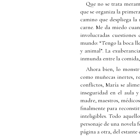
Que no se trata meramen
que se organiza la primer
camino que despliega la 
carne. Me da miedo cuand
involucradas cuestiones
mundo: “Tengo la boca llen
y animal”. La exuberancia
inmunda entre la comida, 
Ahora bien, lo monstru
como muñecas inertes, rea
conflictos, María se alim
inseguridad en el aula y 
madre, maestros, médicos)
finalmente para reconstitu
inteligibles. Todo aquell
personaje de una novela f
página a otra, del estante 