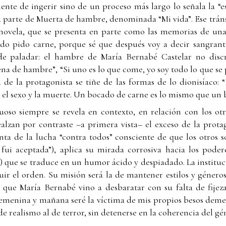
te de ingerir sino de un proceso más largo lo señala la “es
a parte de Muerta de hambre, denominada “Mi vida”. Ese tránsi
novela, que se presenta en parte como las memorias de un
o pido carne, porque sé que después voy a decir sangrante
 de paladar: el hambre de María Bernabé Castelar no dis
a de hambre”, “Si uno es lo que come, yo soy todo lo que se p
 de la protagonista se tiñe de las formas de lo dionisíaco: “
el sexo y la muerte. Un bocado de carne es lo mismo que un b
oso siempre se revela en contexto, en relación con los otro
lzan por contraste –a primera vista– el exceso de la protag
enta de la lucha “contra todos” consciente de que los otros s
fui aceptada”), aplica su mirada corrosiva hacia los poder
 que se traduce en un humor ácido y despiadado. La instituc
ir el orden. Su misión será la de mantener estilos y géneros
o que María Bernabé vino a desbaratar con su falta de fijeza
emenina y mañana seré la víctima de mis propios besos demen
de realismo al de terror, sin detenerse en la coherencia del gé