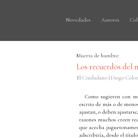
Novedades
Autores
Col
Muerta de hambre
Los recuerdos del
El Ciudadano | Diego Col
Como sugieren con mali
escrito de más o de menos.
ajustan, o deben ajustarse,
razones muchos creen reco
que acecha juguetonament
adscribiría, desde el títu