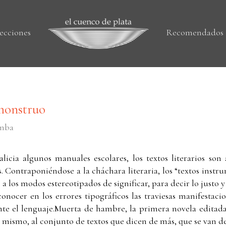
ecciones
Recomendados
 monstruo
omba
cia algunos manuales escolares, los textos literarios son 
 Contraponiéndose a la cháchara literaria, los “textos instru
 a los modos estereotipados de significar, para decir lo justo 
nocer en los errores tipográficos las traviesas manifestacio
e el lenguaje.Muerta de hambre, la primera novela editad
lo mismo, al conjunto de textos que dicen de más, que se van d