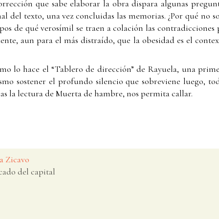
rrección que sabe elaborar la obra dispara algunas pregunta
al del texto, una vez concluidas las memorias. ¿Por qué no s
n pos de qué verosímil se traen a colación las contradicciones
dente, aun para el más distraído, que la obesidad es el conte
omo lo hace el “Tablero de dirección” de Rayuela, una prime
smo sostener el profundo silencio que sobreviene luego, tod
tras la lectura de Muerta de hambre, nos permita callar.
a Zicavo
cado del capital