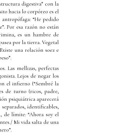
tructura digestiva” con la
to hacia lo corpóreo es el
a antropófaga: “He pedido
”. Por esa razón no están
crimina, es un hambre de
asea por la tierra. Vegetal
Existe una relación soez e
eso”.
s. Las mellizas, perfectas
onista. Lejos de negar los
on el infierno (“Sembré la
es de turno (ricos, padre,
ión psiquiátrica aparecerá
 separados, identificables,
, de límite: “Ahora soy el
tes./ Mi vida salta de una
nero”.