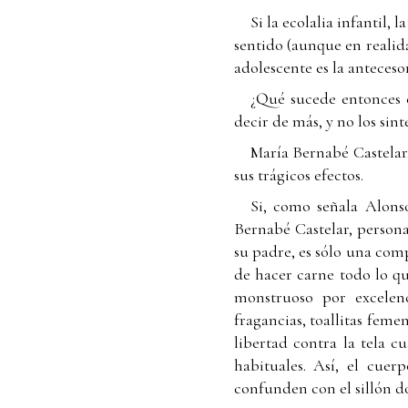
Si la ecolalia infantil, 
sentido (aunque en realid
adolescente es la anteceso
¿Qué sucede entonces c
decir de más, y no los sint
María Bernabé Castelar,
sus trágicos efectos.
Si, como señala Alons
Bernabé Castelar, person
su padre, es sólo una com
de hacer carne todo lo qu
monstruoso por excelenc
fragancias, toallitas fem
libertad contra la tela c
habituales. Así, el cuer
confunden con el sillón d