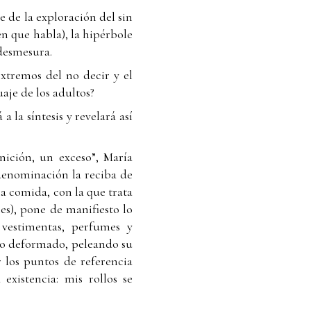
nte de la exploración del sin
n que habla), la hipérbole
 desmesura.
xtremos del no decir y el
uaje de los adultos?
 la síntesis y revelará así
nición, un exceso”, María
denominación la reciba de
a comida, con la que trata
es), pone de manifiesto lo
 vestimentas, perfumes y
rpo deformado, peleando su
r los puntos de referencia
existencia: mis rollos se