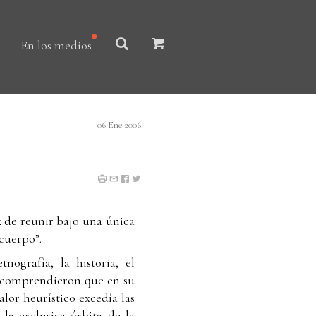
En los medios
06 Ene 2006
z de reunir bajo una única
“cuerpo”.
etnografía, la historia, el
ue comprendieron que en su
alor heurístico excedía las
 la exclusiva órbita de la