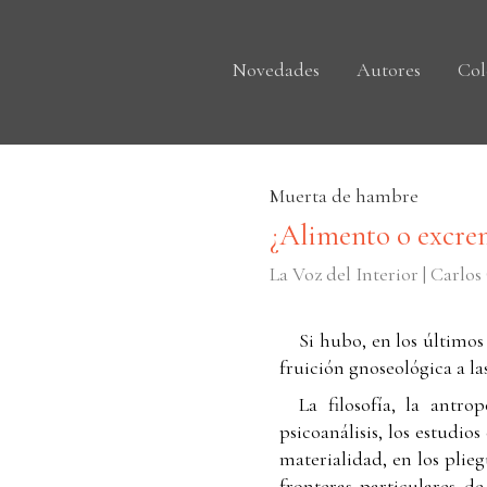
Novedades
Autores
Col
Muerta de hambre
¿Alimento o excre
La Voz del Interior | Carlos
Si hubo, en los últimos
fruición gnoseológica a las
La filosofía, la antrop
psicoanálisis, los estudi
materialidad, en los plieg
fronteras particulares de