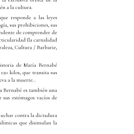
én a la cultura.
que responde a las leyes
gía, sus prohibiciones, sus
ntundente de comprender de
rticularidad (la carnalidad
aleza, Cultura / Barbarie,
historia de María Bernabé
120 kilos, que transita sus
leva a la muerte…
a a Bernabé es también una
 sus estómagos vacíos de
luchar contra la dictadura
bulímicas que disimulan la