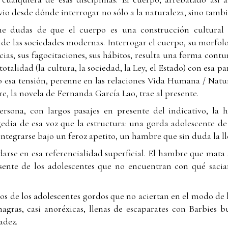
rvio desde dónde interrogar no sólo a la naturaleza, sino tambi
ne dudas de que el cuerpo es una construcción cultural 
de las sociedades modernas. Interrogar el cuerpo, su morfolo
ncias, sus fagocitaciones, sus hábitos, resulta una forma co
talidad (la cultura, la sociedad, la Ley, el Estado) con esa pa
 esa tensión, perenne en las relaciones Vida Humana / Natur
e, la novela de Fernanda García Lao, trae al presente.
rsona, con largos pasajes en presente del indicativo, la 
gedia de esa voz que la estructura: una gorda adolescente de 
integrarse bajo un feroz apetito, un hambre que sin duda la l
darse en esa referencialidad superficial. El hambre que mat
ente de los adolescentes que no encuentran con qué saciar
s de los adolescentes gordos que no aciertan en el modo de 
agras, casi anoréxicas, llenas de escaparates con Barbies 
adez.