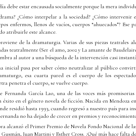
ldía debe estar encausada socialmente porque la mera indivi
drama? ¿Cómo interpelar a la sociedad? ¿Cómo intervenir e
os enfermos, llenos de vacíos, cuerpos “ahuecados”? Ese pa
do atribuirle este alcance.
oviene de la dramaturgia. Varias de sus piezas teatrales a
adas teatralmente (Ser el amo, 2002 y La amante de Baudelaire,
umbra al autor a una búsqueda de la intervención casi instant
ma inicial pasa por saber cómo neutralizar al público convir
ramaturgo, esa cuarta pared es el cuerpo de los espectado
letra penetra el cuerpo, se vuelve cuerpo.
 Fernanda García Lao, una de las voces más promisorias
éxito en el género novela de ficción. Nacida en Mendoza en
nde residió hasta 1993, cuando regresó a nuestro país para in
Fernanda no ha dejado de crecer en premios y reconocimiento
ora alcanzó el Primer Premio de Novela Fondo Nacional de las
s Gusmán, Juan Martini y Esther Cross. ¿Qué más hace falta de