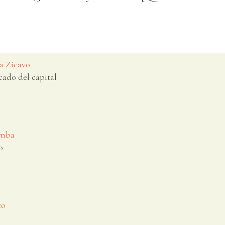
a Zicavo
cado del capital
omba
o
to