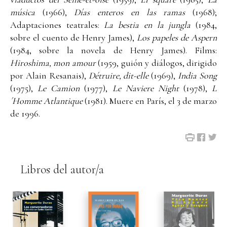
música
(1966),
Días enteros en las ramas
(1968);
Adaptaciones teatrales:
La bestia en la jungla
(1984,
sobre el cuento de Henry James),
Los papeles de Aspern
(1984, sobre la novela de Henry James). Films:
Hiroshima, mon amour
(1959, guión y diálogos, dirigido
por Alain Resanais),
Détruire, dit-elle
(1969),
India Song
(1975),
Le Camion
(1977),
Le Naviere Night
(1978),
L
´Homme Atlantique
(1981). Muere en París, el 3 de marzo
de 1996.
Libros del autor/a