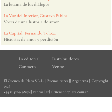
La letanía de los diálogos
La Voz del Interior, Gustavo Pablos
Voces de una historia de amor
La Capital, Fernando Toloza
Historias de amor y perdición
La editorial
Distribuidores
Contacto
Ventas
El Cuenco de Plata S.R.L. || Buenos Aires || Argentina || Copyright
2026
+54 11 4269 9850
||
ventas [at] elcuencodeplata.com.ar