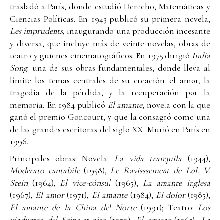
trasladó a París, donde estudió Derecho, Matemáticas y
Ciencias Políticas. En 1943 publicó su primera novela,
Les imprudents
, inaugurando una producción incesante
y diversa, que incluye más de veinte novelas, obras de
teatro y guiones cinematográficos. En 1975 dirigió
India
Song
, una de sus obras fundamentales, donde lleva al
límite los temas centrales de su creación: el amor, la
tragedia de la pérdida, y la recuperación por la
memoria. En 1984 publicó
El amante
, novela con la que
ganó el premio Goncourt, y que la consagró como una
de las grandes escritoras del siglo XX. Murió en París en
1996.
Principales obras: Novela:
La vida tranquila
(1944),
Moderato cantabile
(1958),
Le Ravisssement de Lol. V.
Stein
(1964),
El vice-cónsul
(1965),
La amante inglesa
(1967),
El amor
(1971),
El amante
(1984),
El dolor
(1985),
El amante de la China del Norte
(1991); Teatro:
Los
viaductos del Seine-et-oise
(1959),
El square
(1965),
La