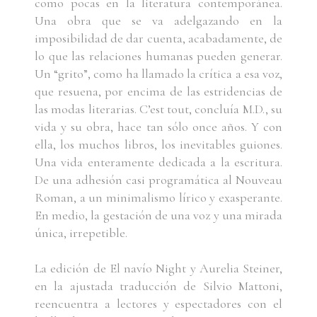
como pocas en la literatura contemporánea.
Una obra que se va adelgazando en la
imposibilidad de dar cuenta, acabadamente, de
lo que las relaciones humanas pueden generar.
Un “grito”, como ha llamado la crítica a esa voz,
que resuena, por encima de las estridencias de
las modas literarias. C’est tout, concluía M.D., su
vida y su obra, hace tan sólo once años. Y con
ella, los muchos libros, los inevitables guiones.
Una vida enteramente dedicada a la escritura.
De una adhesión casi programática al Nouveau
Roman, a un minimalismo lírico y exasperante.
En medio, la gestación de una voz y una mirada
única, irrepetible.
La edición de El navío Night y Aurelia Steiner,
en la ajustada traducción de Silvio Mat
toni,
reencuentra a lectores y espectadores con el