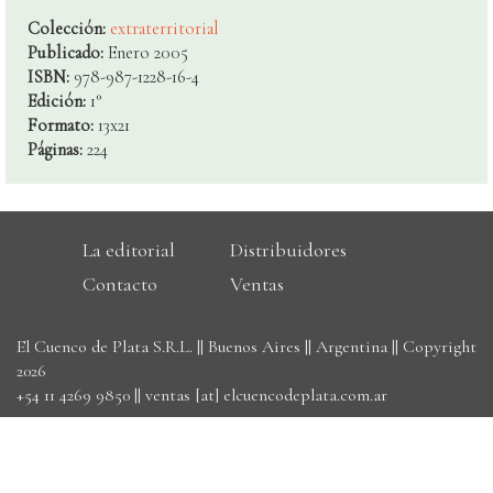
Colección:
extraterritorial
Publicado:
Enero 2005
ISBN:
978-987-1228-16-4
Edición:
1°
Formato:
13x21
Páginas:
224
La editorial
Distribuidores
Contacto
Ventas
El Cuenco de Plata S.R.L. || Buenos Aires || Argentina || Copyright
2026
+54 11 4269 9850
||
ventas [at] elcuencodeplata.com.ar