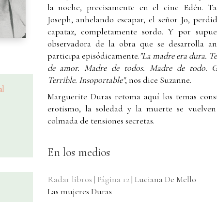
la noche, precisamente en el cine Edén. T
Joseph, anhelando escapar, el señor Jo, perd
capataz, completamente sordo. Y por supue
observadora de la obra que se desarrolla an
participa episódicamente.
"La madre era dura. Te
de amor. Madre de todos. Madre de todo. Gr
Terrible. Insoportable"
, nos dice Suzanne.
al
Marguerite Duras retoma aquí los temas consta
erotismo, la soledad y la muerte se vuelven
colmada de tensiones secretas.
En los medios
Radar libros | Página 12
|
Luciana De Mello
Las mujeres Duras