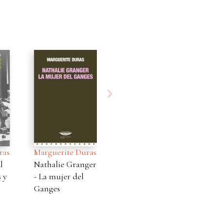
ras
Marguerite Duras
Ma
Marguerite Duras
l
Nathalie Granger
In
La lluvia de
 y
- La mujer del
Mú
verano
Ganges