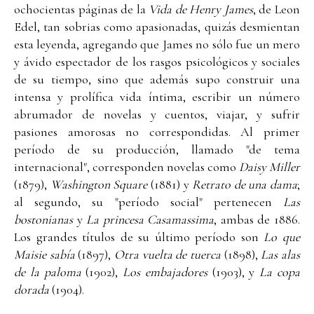
ochocientas páginas de la
Vida de Henry James
, de Leon
Edel, tan sobrias como apasionadas, quizás desmientan
esta leyenda, agregando que James no sólo fue un mero
y ávido espectador de los rasgos psicológicos y sociales
de su tiempo, sino que además supo construir una
intensa y prolífica vida íntima, escribir un número
abrumador de novelas y cuentos, viajar, y sufrir
pasiones amorosas no correspondidas. Al primer
período de su producción, llamado "de tema
internacional", corresponden novelas como
Daisy Miller
(1879),
Washington Square
(1881) y
Retrato de una dama
;
al segundo, su "período social" pertenecen
Las
bostonianas
y
La princesa Casamassima
, ambas de 1886.
Los grandes títulos de su último período son
Lo que
Maisie sabía
(1897),
Otra vuelta de tuerca
(1898),
Las alas
de la paloma
(1902),
Los embajadores
(1903), y
La copa
dorada
(1904).