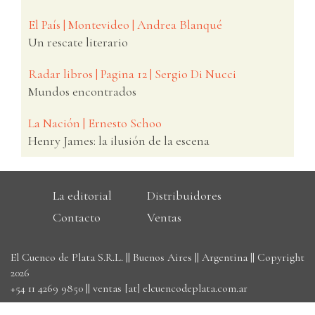
El País | Montevideo | Andrea Blanqué
Un rescate literario
Radar libros | Pagina 12 | Sergio Di Nucci
Mundos encontrados
La Nación | Ernesto Schoo
Henry James: la ilusión de la escena
La editorial
Distribuidores
Contacto
Ventas
El Cuenco de Plata S.R.L. || Buenos Aires || Argentina || Copyright
2026
+54 11 4269 9850
||
ventas [at] elcuencodeplata.com.ar