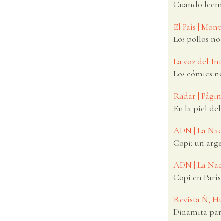
Cuando leem
El País | Mon
Los pollos no 
La voz del Int
Los cómics n
Radar | Pági
En la piel del
ADN | La Nac
Copi: un arg
ADN | La Nac
Copi en París:
Revista Ñ, H
Dinamita para