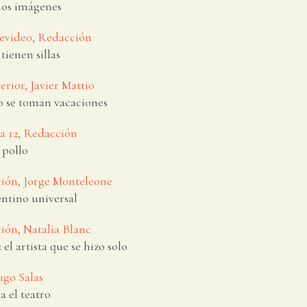
os imágenes
tevideo, Redacción
tienen sillas
erior, Javier Mattio
o se toman vacaciones
na 12, Redacción
 pollo
ión, Jorge Monteleone
entino universal
ión, Natalia Blanc
 el artista que se hizo solo
ugo Salas
 el teatro