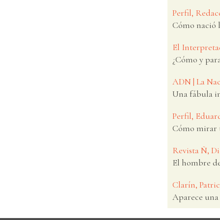
Perfil, Redac
Cómo nació l
El Interpreta
¿Cómo y para 
ADN | La Nac
Una fábula i
Perfil, Edua
Cómo mirar t
Revista Ñ, D
El hombre de
Clarín, Patri
Aparece una 