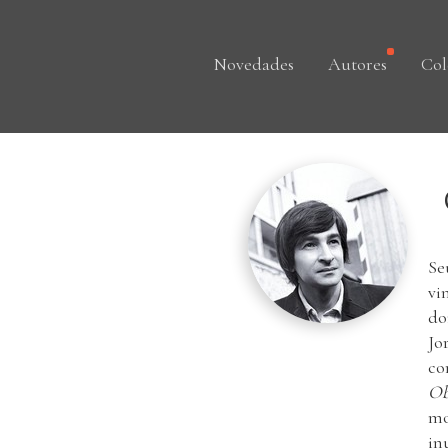
Novedades
Autores
Col
Se
vi
do
Jo
co
Ob
mo
in