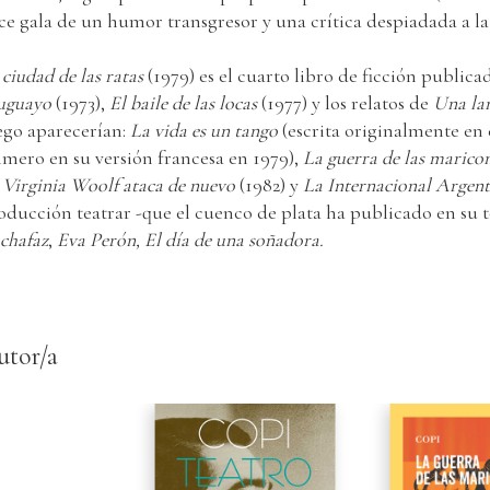
ce gala de un humor transgresor y una crítica despiadada a 
 ciudad de las ratas
(1979) es el cuarto libro de ficción public
uguayo
(1973),
El baile de las locas
(1977) y los relatos de
Una la
ego aparecerían:
La vida es un tango
(escrita originalmente en
imero en su versión francesa en 1979),
La guerra de las marico
e
Virginia Woolf ataca de nuevo
(1982) y
La Internacional Argen
oducción teatrar -que el cuenco de plata ha publicado en su t
chafaz
,
Eva Perón,
El día de una soñadora.
utor/a