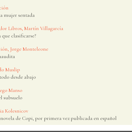
ción
a mujer sentada
dor Libros, Martín Villagarcía
que clasificarse?
ión, Jorge Monteleone
naudita
rdo Muslip
odo desde abajo
iego Manso
l subsuelo
cia Kolesnicov
novela de Copi, por primera vez publicada en español