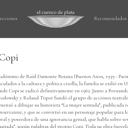
ecciones
Recomendados
Copi
udónimo de Raúl Damonte Botana (Buenos Aires, 1939 - Paris,
nculados a la cultura y política criolla, la familia se exilió en
nde Copi se radicó definitivamente en 1962. Junto a Fernand
rodowsky y Roland Topor fundó el grupo de acciones teatrale
menzó a dibujar su historieta “La mujer sentada”, publicada
vservateur
, y que se convirtió en un personaje popular para l
ral y poseedora de una ignorancia genial, que habla sobre se
usitada”, según palabras del propio Copi. Toda su obra (novelas