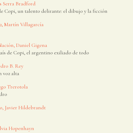
s Serra Bradford
de Copi, un talento delirante: el dibujo y la ficción
12, Martín Villagarcía
 Nación, Daniel Gigena
país de Copi, el argentino exiliado de todo
edro B. Rey
n voz alta
ego Trerotola
dro
 Javier Hildebrandt
ilvia Hopenhayn