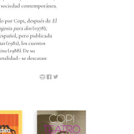
la sociedad contemporánea.
ado por Copi, después de
El
ngosta para dos
(1978);
 español, pero publicada
nas
(1982), los cuentos
tina
(1988). De su
otalidad– se descatan: