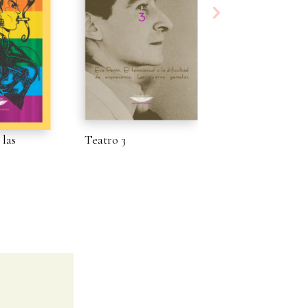
 las
Teatro 3
Y yo, ¿por qué
tengo banana?