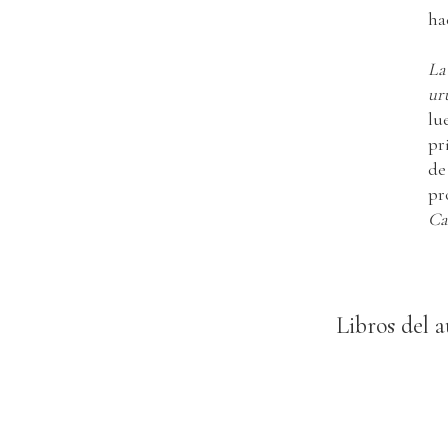
ha
La
ur
lu
pr
d
pr
Ca
Libros del a