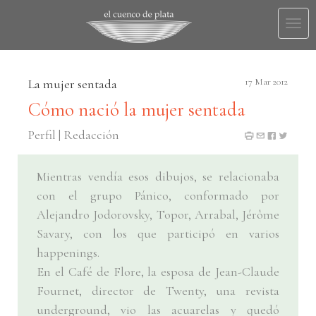
Togg
navi
La mujer sentada
17 Mar 2012
Cómo nació la mujer sentada
Perfil | Redacción
Mientras vendía esos dibujos, se relacionaba
con el grupo Pánico, conformado por
Alejandro Jodorovsky, Topor, Arrabal, Jérôme
Savary, con los que participó en varios
happenings.
En el Café de Flore, la esposa de Jean-Claude
Fournet, director de Twenty, una revista
underground, vio las acuarelas y quedó