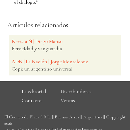
el diálogo.”
Artículos relacionados
Revista Ñ | Diego Manso
Ferocidad y vanguardia
ADN | La Nación | Jorge Monteleone
Copi: un argentino universal
La editorial
Distribuidores
Contacto
Ventas
El Cuenco de Plata S.R.L. || Buenos Aires || Argentina || Copyright
2026
+54 11 4269 9850
||
ventas [at] elcuencodeplata.com.ar