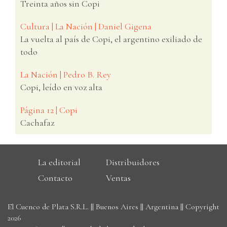
Treinta años sin Copi
Cultura | La Nación | Daniel Gigena
La vuelta al país de Copi, el argentino exiliado de
todo
La Nación | Pedro B. Rey
Copi, leído en voz alta
Página 12 | Copi
Cachafaz
La editorial
Distribuidores
Contacto
Ventas
El Cuenco de Plata S.R.L. || Buenos Aires || Argentina || Copyright
2026