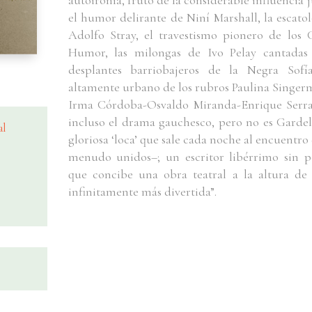
autoironía, fruto de la considerable influencia j
el humor delirante de Niní Marshall, la escatol
Adolfo Stray, el travestismo pionero de los
Humor, las milongas de Ivo Pelay cantadas
desplantes barriobajeros de la Negra Sofí
altamente urbano de los rubros Paulina Singer
Irma Córdoba-Osvaldo Miranda-Enrique Serran
incluso el drama gauchesco, pero no es Gardel
al
gloriosa ‘loca’ que sale cada noche al encuentro 
menudo unidos–; un escritor libérrimo sin po
que concibe una obra teatral a la altura de
infinitamente más divertida”.