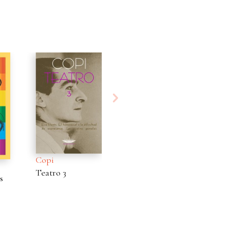
opi
Copi
Copi
eatro 3
Y yo, ¿por qué no
La mujer sen
tengo banana?