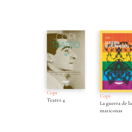
Copi
C
Copi
Teatro 4
T
La guerra de las
mariconas