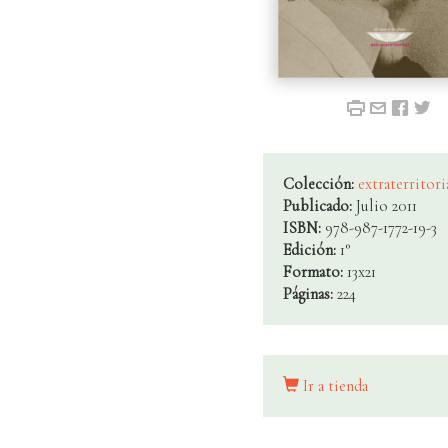
Colección:
extraterritori
Publicado:
Julio 2011
ISBN:
978-987-1772-19-3
Edición:
1°
Formato:
13x21
Páginas:
224
Ir a tienda