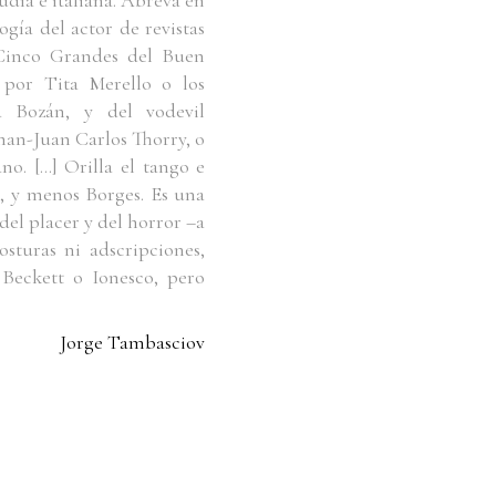
udía e italiana. Abreva en
ogía del actor de revistas
 Cinco Grandes del Buen
 por Tita Merello o los
a Bozán, y del vodevil
man-Juan Carlos Thorry, o
o. […] Orilla el tango e
, y menos Borges. Es una
del placer y del horror –a
sturas ni adscripciones,
 Beckett o Ionesco, pero
Jorge Tambasciov