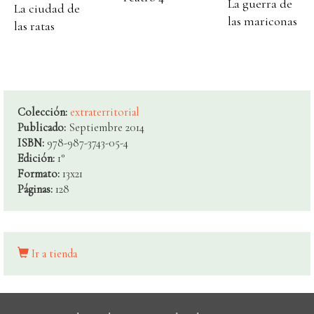
La guerra de
La ciudad de
las mariconas
las ratas
Colección:
extraterritorial
Publicado:
Septiembre 2014
ISBN:
978-987-3743-05-4
Edición:
1°
Formato:
13x21
Páginas:
128
Ir a tienda