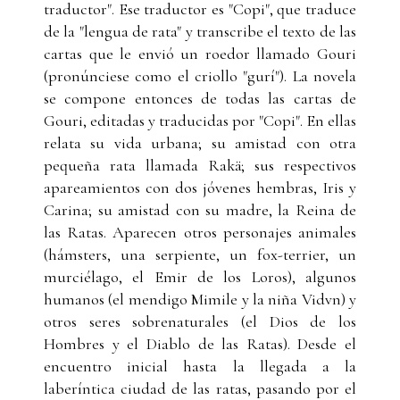
traductor". Ese traductor es "Copi", que traduce
de la "lengua de rata" y transcribe el texto de las
cartas que le envió un roedor llamado Gouri
(pronúnciese como el criollo "gurí"). La novela
se compone entonces de todas las cartas de
Gouri, editadas y traducidas por "Copi". En ellas
relata su vida urbana; su amistad con otra
pequeña rata llamada Rakä; sus respectivos
apareamientos con dos jóvenes hembras, Iris y
Carina; su amistad con su madre, la Reina de
las Ratas. Aparecen otros personajes animales
(hámsters, una serpiente, un fox-terrier, un
murciélago, el Emir de los Loros), algunos
humanos (el mendigo Mimile y la niña Vidvn) y
otros seres sobrenaturales (el Dios de los
Hombres y el Diablo de las Ratas). Desde el
encuentro inicial hasta la llegada a la
laberíntica ciudad de las ratas, pasando por el