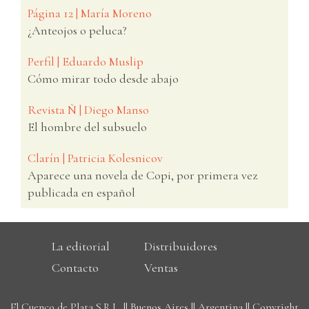
Página 12 | María Moreno
¿Anteojos o peluca?
Perfil | Eduardo Muslip
Cómo mirar todo desde abajo
Revista Ñ | Diego Manso
El hombre del subsuelo
Clarín | Patricia Kolesnicov
Aparece una novela de Copi, por primera vez
publicada en español
La editorial
Distribuidores
Contacto
Ventas
El Cuenco de Plata S.R.L. || Buenos Aires || Argentina || Copyright