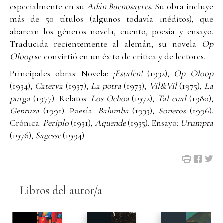
especialmente en su
Adán Buenosayres
. Su obra incluye
más de 50 títulos (algunos todavía inéditos), que
abarcan los géneros novela, cuento, poesía y ensayo.
Traducida recientemente al alemán, su novela
Op
Oloop
se convirtió en un éxito de crítica y de lectores.
Principales obras: Novela:
¡Estafen!
(1932),
Op Oloop
(1934),
Caterva
(1937),
La potra
(1973),
Vil&Vil
(1975),
La
purga
(1977). Relatos:
Los Ochoa
(1972),
Tal cual
(1980),
Gentuza
(1991). Poesía:
Balumba
(1933),
Sonetos
(1996).
Crónica:
Periplo
(1931),
Aquende
(1935). Ensayo:
Urumpta
(1976),
Sagesse
(1994).
Libros del autor/a