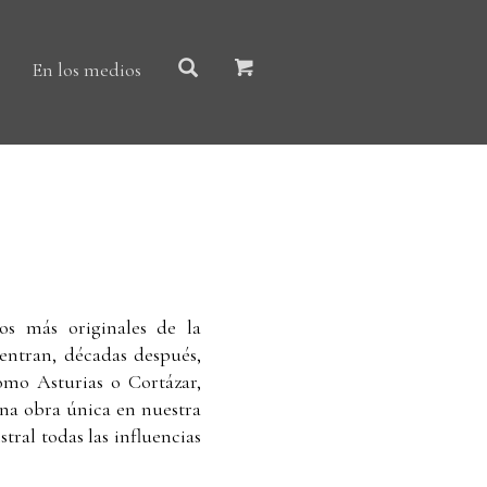
En los medios
s más originales de la
uentran, décadas después,
omo Asturias o Cortázar,
na obra única en nuestra
tral todas las influencias