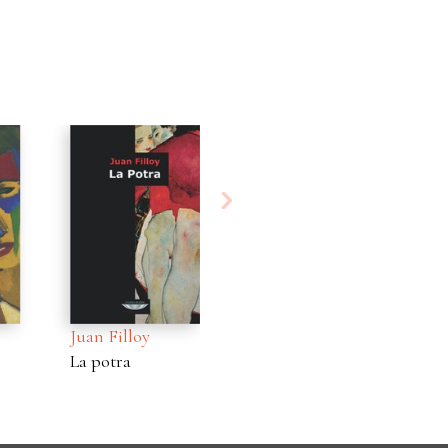
Juan Filloy
Juan Filloy
Ju
La potra
Op Oloop
–¡