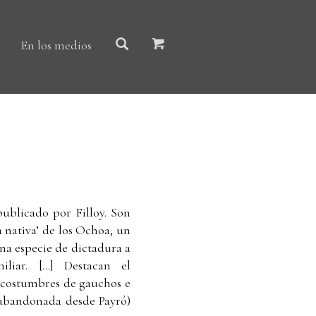
En los medios
ublicado por Filloy. Son
ga nativa’ de los Ochoa, un
una especie de dictadura a
iar. [...] Destacan el
s costumbres de gauchos e
él abandonada desde Payró)