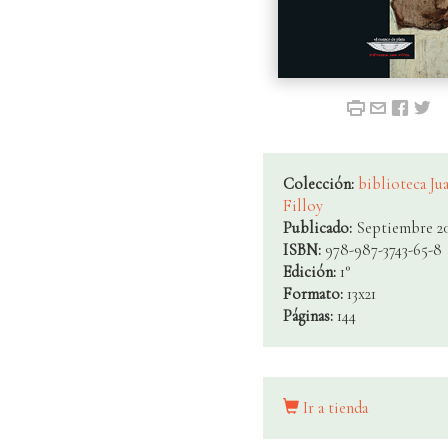
Colección:
biblioteca Ju
Filloy
Publicado:
Septiembre 2
ISBN:
978-987-3743-65-8
Edición:
1°
Formato:
13x21
Páginas:
144
Ir a tienda