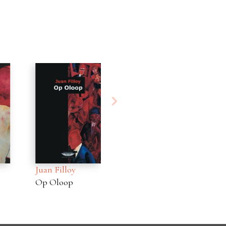
Juan Filloy
Juan Filloy
Ju
Op Oloop
–¡Estafen!
Mu