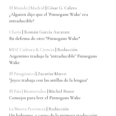
El Mundo | Madrid
|
César G. Calero
¿Alguien dijo que el 'Finnegans Wake' era
intraducible?
Clarín
|
Román García Azcarate
En defensa de otro “Finnegans Wake”
MDZ Cultura & Ciencia
|
Redacción
Argentino tradujo la "intraducible" Finnegans
Wake
El Patagónico
|
Zacarías Marco
"Joyce trabaja con las astillas de la lengua"
El País | Montevideo
|
Michel Butor
Consejos para leer el Finnegans Wake
La Nueva Provincia
|
Redacción
Un bahiense, a cargo de la primera traducción