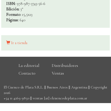
ISBN:
978-987-3743-56-6
Edición:
3°
Formato:
15,5x23
Páginas:
640
Ir a tienda
La editorial
Distribuidores
Contacto
Ventas
El Cuenco de Plata S.R.L. || Buenos Aires || Argentina || Copyright
2026
+54 11 4269 9850
||
ventas [at] elcuencodeplata.com.ar