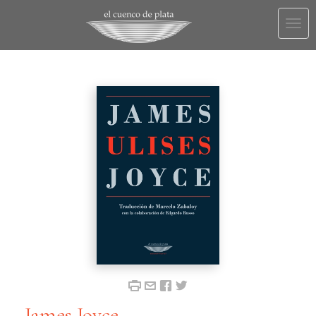
Togg
navi
James Joyce