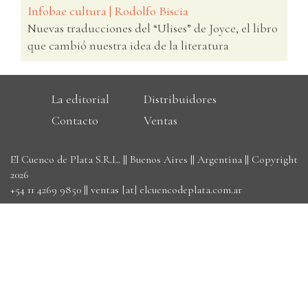
Infobae cultura | Rodolfo Biscia
Nuevas traducciones del “Ulises” de Joyce, el libro
que cambió nuestra idea de la literatura
La editorial
Distribuidores
Contacto
Ventas
El Cuenco de Plata S.R.L. || Buenos Aires || Argentina || Copyright
2026
+54 11 4269 9850
||
ventas [at] elcuencodeplata.com.ar