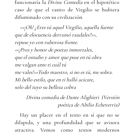
funcionaría la
Divina Comedia
en el hipotético
caso de que el rastro de Virgilio se hubiera
difuminado con su civilización.
<<¡Oh! ¿Eres tú aquel Virgilio, aquella fuente
que de elocuencia derramó raudales?>>,
repuse yo con ruborosa frente.
<<¡Prez y honor de poetas inmortales,
que el estudio y amor que puse en tú obra
me valgan ante ti cuál tú
me vales!>>Todo maestro, si no es tú, me sobra.
Mi bello estilo, que en ti halló acicate,
solo del tuyo su belleza cobra
Divina comedia de Dante Alighieri (Versión
poética de Abilio Echeverria)
Hay un placer en el texto en sí que no se
dilapida, y una profundidad que se avizora
atractiva. Vemos como textos modernos