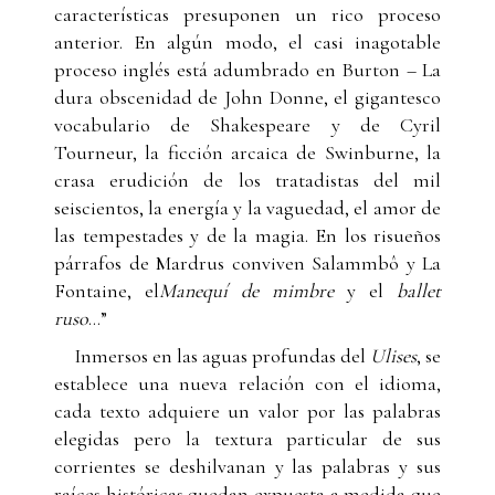
características presuponen un rico proceso
anterior. En algún modo, el casi inagotable
proceso inglés está adumbrado en Burton – La
dura obscenidad de John Donne, el gigantesco
vocabulario de Shakespeare y de Cyril
Tourneur, la ficción arcaica de Swinburne, la
crasa erudición de los tratadistas del mil
seiscientos, la energía y la vaguedad, el amor de
las tempestades y de la magia. En los risueños
párrafos de Mardrus conviven Salammbô y La
Fontaine, el
Manequí de mimbre
y el
ballet
ruso
…”
Inmersos en las aguas profundas del
Ulises
, se
establece una nueva relación con el idioma,
cada texto adquiere un valor por las palabras
elegidas pero la textura particular de sus
corrientes se deshilvanan y las palabras y sus
raíces históricas quedan expuesta a medida que