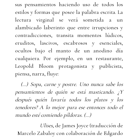
sus pensamientos haciendo uso de todos los
estilos y formas que posee la palabra escrita. La
lectura virginal se verá sometida a un
alambicado laberinto que entre irrupciones y
contradicciones, transita momentos lúdicos,
eruditos, lascivos, escabrosos y esenciales,
ocultos bajo el manto de un anodino día
cualquiera. Por ejemplo, en un restaurante,
Leopold Bloom protagonista y publicista,
piensa, narra, fluye:
(…) Sopa, carne y postre. Uno nunca sabe los
pensamientos de quién se está masticando. ¿Y
después quién lavaría todos los platos y los
tenedores? A lo mejor para ese entonces todo el
mundo esté comiendo píldoras. (…)
Ulises
, de James Joyce (traducción de
Marcelo Zabaloy con colaboración de Edgardo