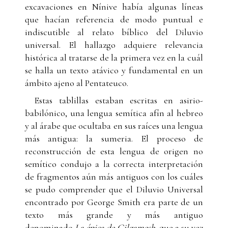
excavaciones en Nínive había algunas líneas
que hacían referencia de modo puntual e
indiscutible al relato bíblico del Diluvio
universal. El hallazgo adquiere relevancia
histórica al tratarse de la primera vez en la cuál
se halla un texto atávico y fundamental en un
ámbito ajeno al Pentateuco.
Estas tablillas estaban escritas en asirio-
babilónico, una lengua semítica afín al hebreo
y al árabe que ocultaba en sus raíces una lengua
más antigua: la sumeria. El proceso de
reconstrucción de esta lengua de origen no
semítico condujo a la correcta interpretación
de fragmentos aún más antiguos con los cuáles
se pudo comprender que el Diluvio Universal
encontrado por George Smith era parte de un
texto más grande y más antiguo
denominado
La épica de Gilgamesh
, que a su vez