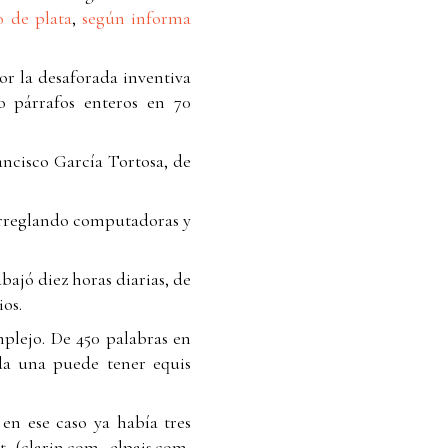
o de plata
,
según informa
por la desaforada inventiva
o párrafos enteros en 70
ancisco García Tortosa, de
ó arreglando computadoras y
abajó diez horas diarias, de
ios.
mplejo. De 450 palabras en
ada una puede tener equis
en ese caso ya había tres
. (clarin.com, elpais.com,