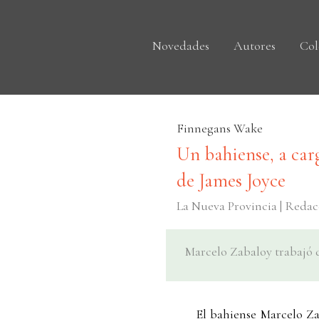
Novedades
Autores
Col
Finnegans Wake
Un bahiense, a car
de James Joyce
La Nueva Provincia | Reda
Marcelo Zabaloy trabajó d
El bahiense Marcelo Za