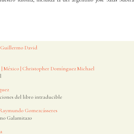
 | Guillermo David
l | México | Christopher Domínguez Michael
l
zquez
ciones del libro intraducible
 | Raymundo Gomezcásseres
imo Galamitazo
da