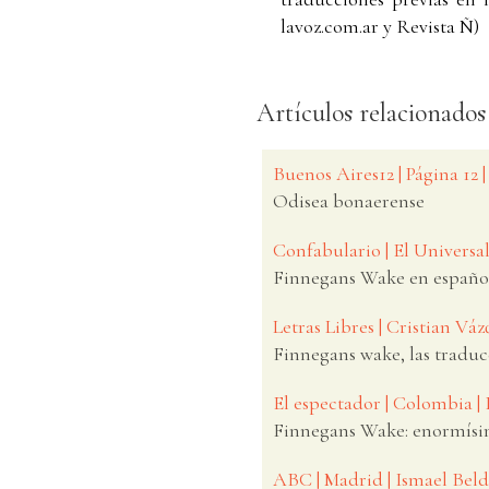
lavoz.com.ar y Revista Ñ)
Artículos relacionados
Buenos Aires12 | Página 12
Odisea bonaerense
Confabulario | El Universa
Finnegans Wake en españo
Letras Libres | Cristian Vá
Finnegans wake, las traduc
El espectador | Colombia
Finnegans Wake: enormís
ABC | Madrid | Ismael Bel