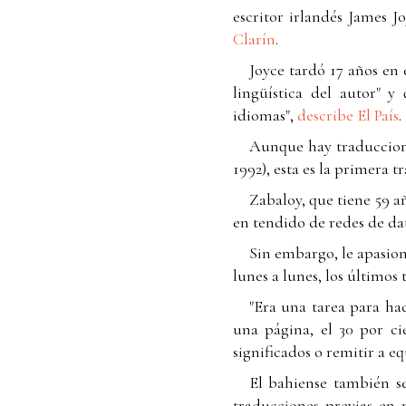
escritor irlandés James J
Clarín
.
Joyce tardó 17 años en 
lingüística del autor" 
idiomas",
describe El País
.
Aunque hay traduccione
1992), esta es la primera t
Zabaloy, que tiene 59 a
en tendido de redes de dat
Sin embargo, le apasiona
lunes a lunes, los últimos
"Era una tarea para hac
una página, el 30 por ci
significados o remitir a eq
El bahiense también s
traducciones previas en n