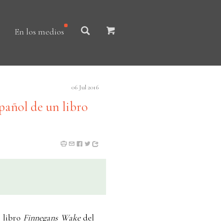
En los medios
06 Jul 2016
pañol de un libro
l libro
Finnegans Wake
del