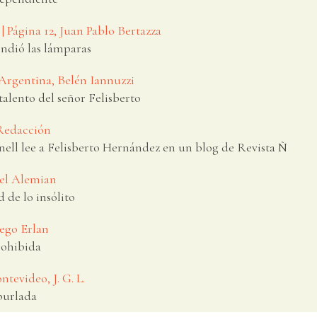
| Página 12, Juan Pablo Bertazza
ndió las lámparas
 Argentina, Belén Iannuzzi
 talento del señor Felisberto
Redacción
ell lee a Felisberto Hernández en un blog de Revista Ñ
iel Alemian
d de lo insólito
iego Erlan
rohibida
ntevideo, J. G. L.
burlada