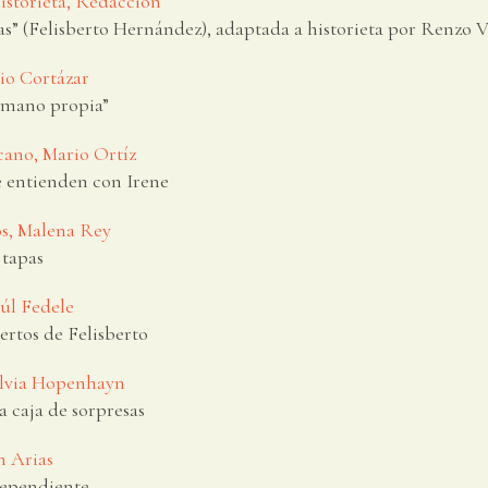
istorieta, Redacción
as” (Felisberto Hernández), adaptada a historieta por Renzo 
lio Cortázar
 mano propia”
ano, Mario Ortíz
e entienden con Irene
os, Malena Rey
 tapas
aúl Fedele
iertos de Felisberto
ilvia Hopenhayn
sa caja de sorpresas
n Arias
dependiente