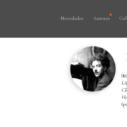
Novedades
Autores
Col
(M
Li
Cl
Ho
(p