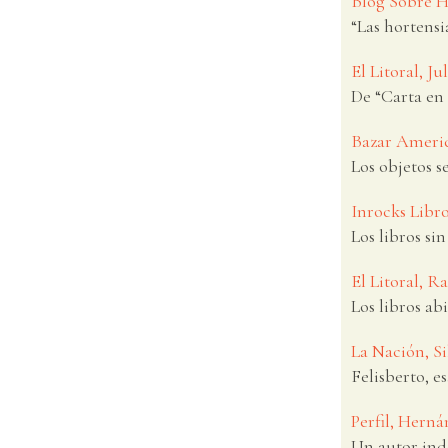
Blog Sobre H
“Las hortensi
El Litoral, Ju
De “Carta en
Bazar Americ
Los objetos s
Inrocks Libr
Los libros sin
El Litoral, R
Los libros ab
La Nación, S
Felisberto, e
Perfil, Herná
Un autor in