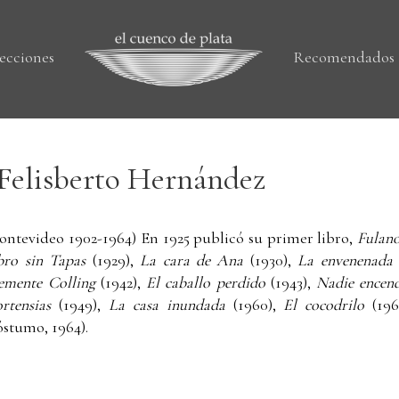
ecciones
Recomendados
Felisberto Hernández
ontevideo 1902-1964) En 1925 publicó su primer libro,
Fulano
bro sin Tapas
(1929),
La cara de Ana
(1930),
La envenenada
emente Colling
(1942),
El caballo perdido
(1943),
Nadie encend
rtensias
(1949),
La casa inundada
(1960),
El cocodrilo
(196
óstumo, 1964).