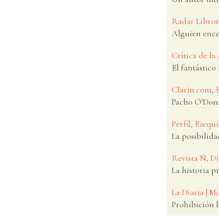
Radar Libros 
Alguien ence
Crítica de la
El fantástico
Clarin.com, 
Pacho O'Donn
Perfil, Ezequ
La posibilida
Revista Ñ, D
La historia p
La Diaria | Mo
Prohibición 