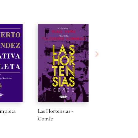
ompleta
Las Hortensias -
Los libros sin t
Comic