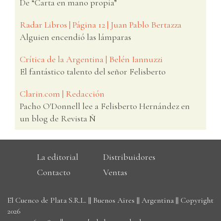
De “Carta en mano propia”
Radar Libros | Página 12 | Juan Pablo Bertazza
Alguien encendió las lámparas
Crítica de la Argentina | Belén Iannuzzi
El fantástico talento del señor Felisberto
Clarin.com | Redacción
Pacho O'Donnell lee a Felisberto Hernández en
un blog de Revista Ñ
La editorial
Distribuidores
Contacto
Ventas
El Cuenco de Plata S.R.L. || Buenos Aires || Argentina || Copyright
2026