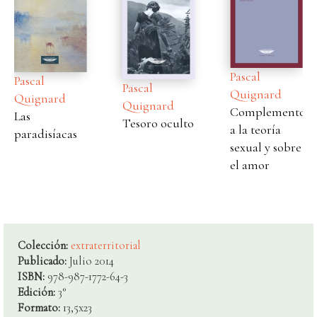
Pascal
Pascal
Pascal
Quignard
Quignard
Quignard
Complementos
Las
Tesoro oculto
a la teoría
paradisíacas
sexual y sobre
el amor
Colección:
extraterritorial
Publicado:
Julio 2014
ISBN:
978-987-1772-64-3
Edición:
3°
Formato:
13,5x23