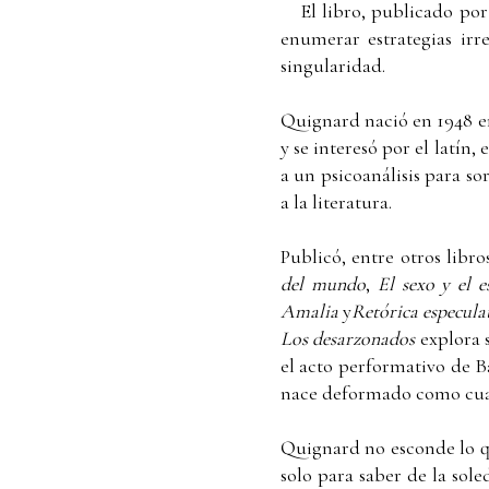
El libro, publicado po
enumerar estrategias irr
singularidad.
Quignard nació en 1948 en
y se interesó por el latín
a un psicoanálisis para s
a la literatura.
Publicó, entre otros libro
del mundo
,
El sexo y el 
Amalia
y
Retórica especula
Los desarzonados
explora s
el acto performativo de Ba
nace deformado como cual
Quignard no esconde lo qu
solo para saber de la sole