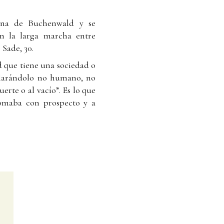
orna de Buchenwald y se
an la larga marcha entre
 Sade, 30.
ad que tiene una sociedad o
clarándolo no humano, no
erte o al vacío”. Es lo que
tomaba con prospecto y a