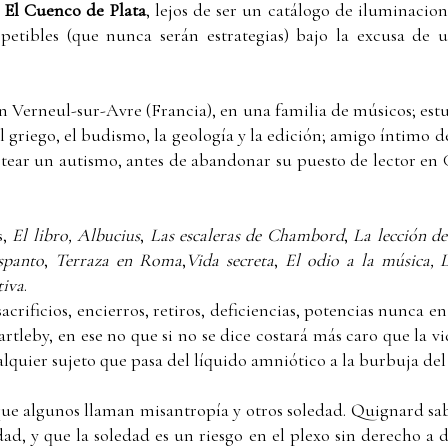
r
El Cuenco de Plata
, lejos de ser un catálogo de iluminacion
epetibles (que nunca serán estrategias) bajo la excusa de u
 Verneul-sur-Avre (Francia), en una familia de músicos; estu
, el griego, el budismo, la geología y la edición; amigo íntimo 
ortear un autismo, antes de abandonar su puesto de lector en 
s,
El libro, Albucius
,
Las escaleras de Chambord
,
La lección d
espanto
,
Terraza en Roma
,
Vida secreta
,
El odio a la música, 
tiva
.
acrificios, encierros, retiros, deficiencias, potencias nunca e
rtleby, en ese no que si no se dice costará más caro que la 
quier sujeto que pasa del líquido amniótico a la burbuja de
e algunos llaman misantropía y otros soledad. Quignard sab
dad, y que la soledad es un riesgo en el plexo sin derecho a