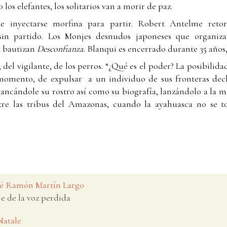
os elefantes, los solitarios van a morir de paz.
 inyectarse morfina para partir. Robert Antelme ret
 sin partido. Los Monjes desnudos japoneses que organiz
a bautizan
Desconfianza
. Blanqui es encerrado durante 35 años,
 del vigilante, de los perros. “¿Qué es el poder? La posibilid
 momento, de expulsar a un individuo de sus fronteras de
rancándole su rostro así como su biografía, lanzándolo a la mu
ntre las tribus del Amazonas, cuando la ayahuasca no se 
osé Ramón Martín Largo
je de la voz perdida
Natale