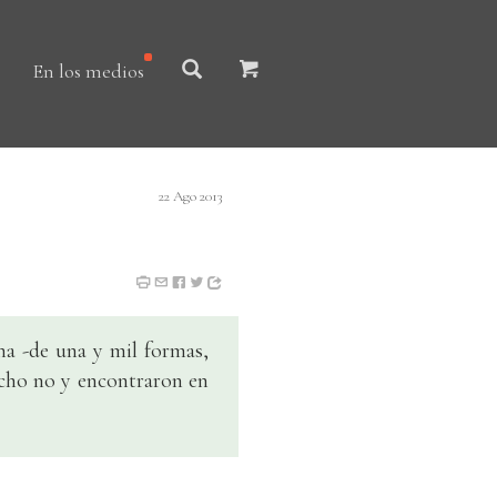
En los medios
22 Ago 2013
rna -de una y mil formas,
dicho no y encontraron en