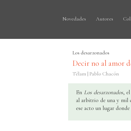
Novedades
Autores
Col
Los desarzonados
Decir no al amor 
Télam | Pablo Chacón
En
Los desarzonados
, e
al arbitrio de una y mil
ese acto un lugar donde 