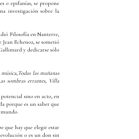
es o epifanías, se propone
na investigación sobre la
dió Filosofía en Nanterre,
de Jean Echenoz, se sometió
Gallimard y dedicarse sólo
e música
,
Todas las mañanas
Las sombras errantes
,
Villa
n potencial sino en acto, en
vida porque es un saber que
l mundo.
e que hay que elegir estar
 devolución o es un don sin