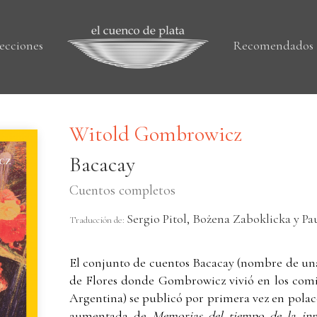
ecciones
Recomendados
Witold Gombrowicz
Bacacay
Cuentos completos
Sergio Pitol, Bożena Zaboklicka y Pa
Traducción de:
El conjunto de cuentos Bacacay (nombre de una
de Flores donde Gombrowicz vivió en los comie
Argentina) se publicó por primera vez en polaco
aumentada de
Memorias del tiempo de la in