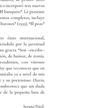
icz incorporó tres nuevos
 “El banquete”. La presente
entos completos, incluye
barones” (1933), “El pozo”
 éxito internacional,
rendido por la juventud
su gracia. “Son –escribe–
ción, de humor, de ironía.
rendentes, con visiones
Hay que reconocer que en
contraba ya a nivel de mis
e
y su portentoso
Diario
,
Gombrowicz que sin duda
e de la pequeña lista de
Sergio Pitol