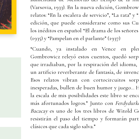
(Varsovia, 1933). En la nueva edición, Gombrow
relatos: “En la escalera de servicio”, “La rata” y
edición, que puede considerarse como sus Cu
los inéditos en español “El drama de los señores 
(1935) y “Pampelan en el parlante” (1937)
“Cuando, ya instalado en Vence en pleno
Gombrowicz releyó estos cuentos, quedó sorp
que irradiaban, por la respiración del idioma, 
un artificio reverberante de fantasía, de inven
Esos relatos vibran con cortocircuitos sorp
inesperadas, bullen de buen humor y juego… 
la escala de mis posibilidades este libro se en
más afortunados logros.” Junto con
Ferdydurk
Bacacay
es uno de los tres libros de Witold 
resistirán el paso del tiempo y formarán part
clásicos que cada siglo salva.”