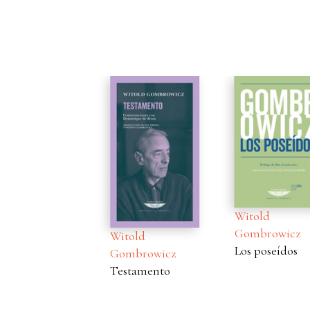
Witold
Witold
Gombrowicz
Witold
Gombrowi
Los poseídos
Gombrowicz
Kronos
Testamento