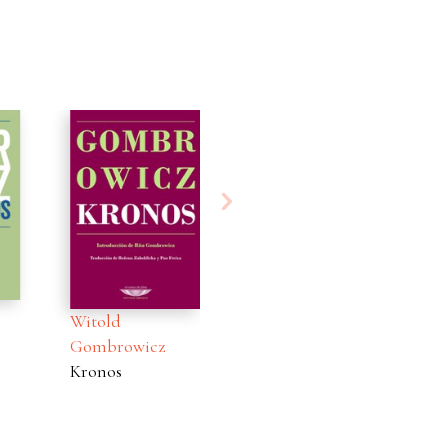
Witold
Witold
cz
Gombrowicz
Gombrowicz
Recuerdos de
Teatro completo
juventud