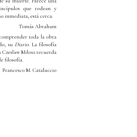
de su muerte. Parece una
iscípulos que rodean y
o inmediata, está cerca.
Tomás Abraham
 comprender toda la obra
odo, su
Diario
. La filosofía
ta Czesław Miłosz recuerda
e filosofía.
Francesco M. Cataluccio