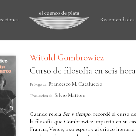
ecciones
Recomendados
Witold Gombrowicz
Curso de filosofía en seis hora
Francesco M. Cataluccio
Prólogo de:
Silvio Mattoni
Traducción de:
Cuando releía
Ser y tiempo
, recordé el curso de
la filosofía que Gombrowicz impartió en su cas
Francia, Vence, a su esposa y al crítico litera