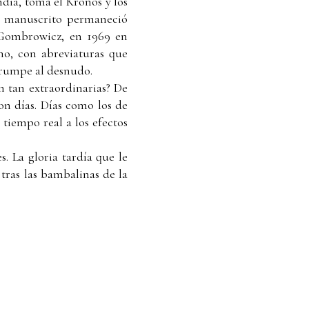
endia, toma el Kronos y los
se manuscrito permaneció
 Gombrowicz, en 1969 en
no, con abreviaturas que
irrumpe al desnudo.
n tan extraordinarias? De
on días. Días como los de
 tiempo real a los efectos
. La gloria tardía que le
 tras las bambalinas de la