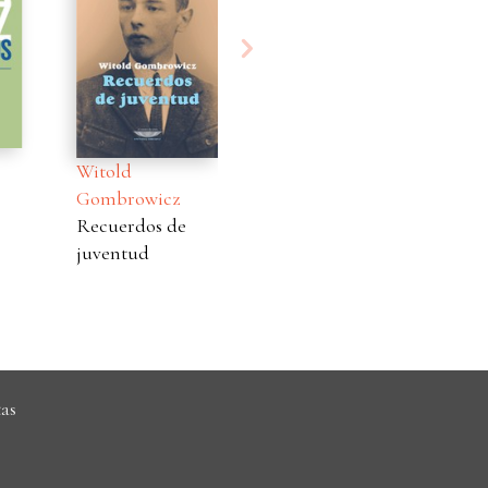
Witold
itold
Witold
Gombrowicz
ombrowicz
Gombrowicz
Diario
ecuerdos de
Teatro completo
uventud
as
6