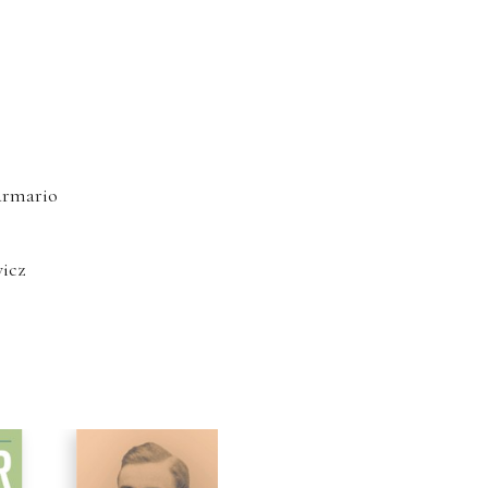
armario
icz