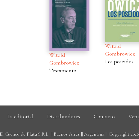
Witold
W
Gombrowicz
Witold
G
Los poseídos
Gombrowicz
R
Testamento
j
La editorial
Distribuidores
Contacto
Vent
El Cuenco de Plata S.R.L. || Buenos Aires || Argentina || Copyright 202