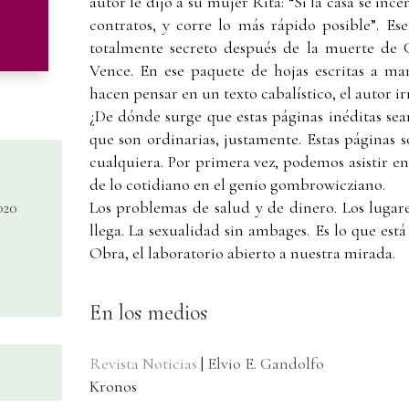
autor le dijo a su mujer Rita: “Si la casa se inc
contratos, y corre lo más rápido posible”. E
totalmente secreto después de la muerte de
Vence. En ese paquete de hojas escritas a ma
hacen pensar en un texto cabalístico, el autor 
¿De dónde surge que estas páginas inéditas sea
que son ordinarias, justamente. Estas páginas s
cualquiera. Por primera vez, podemos asistir en
de lo cotidiano en el genio gombrowicziano.
Los problemas de salud y de dinero. Los lugares
020
llega. La sexualidad sin ambages. Es lo que está
Obra, el laboratorio abierto a nuestra mirada.
En los medios
Revista Noticias
|
Elvio E. Gandolfo
Kronos