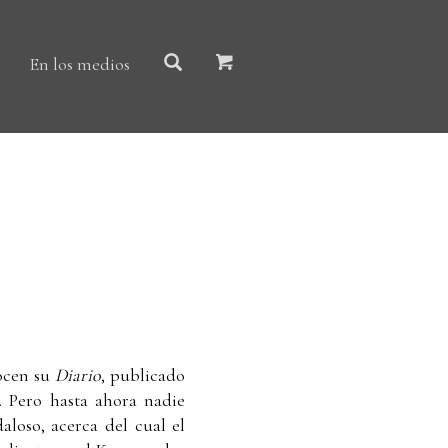
En los medios
ocen su
Diario
, publicado
. Pero hasta ahora nadie
aloso, acerca del cual el