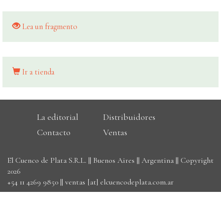
Lea un fragmento
Ir a tienda
La editorial
Distribuidores
Contacto
Ventas
El Cuenco de Plata S.R.L. || Buenos Aires || Argentina || Copyright
2026
+54 11 4269 9850
||
ventas [at] elcuencodeplata.com.ar