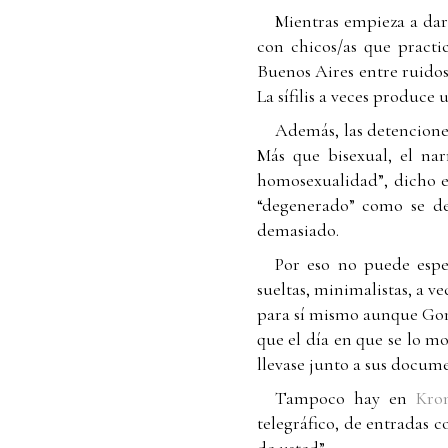
Mientras empieza a dars
con chicos/as que practi
Buenos Aires entre ruidos 
La sífilis a veces produce
Además, las detenciones
Más que bisexual, el na
homosexualidad”, dicho e
“degenerado” como se dec
demasiado.
Por eso no puede esp
sueltas, minimalistas, a v
para sí mismo aunque Go
que el día en que se lo mos
llevase junto a sus docume
Tampoco hay en
Kro
telegráfico, de entradas 