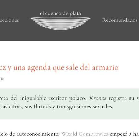
ecciones
Recomendados
 y una agenda que sale del armario
ria
reta del inigualable escritor polaco,
Kronos
registra su 
las cifras, sus flirteos y transgresiones sexuales.
cicio de autoconocimiento,
Witold Gombrowicz
empezó a hac