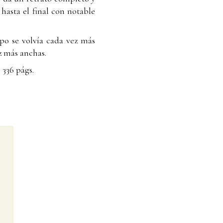
asta el final con notable
rpo se volvía cada vez más
z más anchas.
 336 págs.