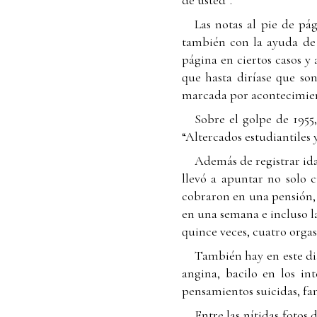
de usted”.
Las notas al pie de pá
también con la ayuda de 
página en ciertos casos y
que hasta diríase que so
marcada por acontecimient
Sobre el golpe de 1955,
“Altercados estudiantiles 
Además de registrar ida
llevó a apuntar no solo c
cobraron en una pensión, 
en una semana e incluso l
quince veces, cuatro orga
También hay en este dia
angina, bacilo en los int
pensamientos suicidas, fan
Entre las nítidas fotos 