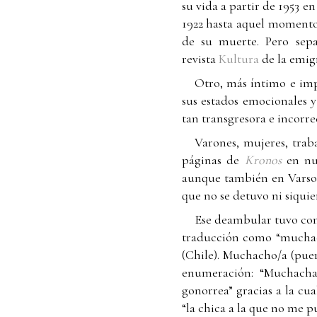
su vida a partir de 1953 
1922 hasta aquel momento,
de su muerte. Pero sepa
revista
Kultura
de la emig
Otro, más íntimo e impo
sus estados emocionales y
tan transgresora e incorre
Varones, mujeres, traba
páginas de
Kronos
en nu
aunque también en Varsov
que no se detuvo ni siquie
Ese deambular tuvo com
traducción como “muchach
(Chile). Muchacho/a (pue
enumeración: “Muchacha
gonorrea” gracias a la cua
“la chica a la que no me p