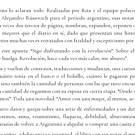
gina lo aclaran todo. Realizadas por Rita y el equipo polac
Alejandro Rússovich para el período argentino, esas nota
 a veces dos tercios de página, nombran, expanden, reponen
n mejores que el diario en sí, dado que presentan una histo
os muchas veces retratados con frialdad y escepticismo por e
 este apunta: “Sigo disfrutando con la revolución”. Sobre el
y huelga. Revolución, hace cada vez más calor, me aburro”.
s y vueltas de contratos, traducciones y mudanzas, una curiosa
uánto tenía en el banco o el bolsillo, cuánto le pagaron p
sino también la cantidad de personas con las que tuvo encue
a cantidad de orgasmos con su esposa en cierta etapa. “Desde 
smos”. Toda una novedad: “Amor con una mujer, al menos, 20 
rio datos y quejas sobre una serie de enfermedades y un dete
estinos, asma, reumatismo, flaqueza, debilidad, aburrimien
tasías de volver a Argentina a alquilar o comprar una casita e
de niñez, adolescencia y juventud, el libro con sus notas al p