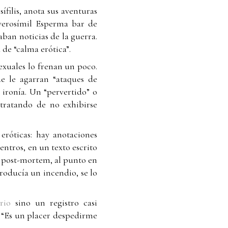
ífilis, anota sus aventuras
nverosímil Esperma bar de
ban noticias de la guerra.
 de “calma erótica”.
exuales lo frenan un poco.
e le agarran “ataques de
ironía. Un “pervertido” o
 tratando de no exhibirse
 eróticas: hay anotaciones
entros, en un texto escrito
post-mortem, al punto en
 producía un incendio, se lo
ario
sino un registro casi
: “Es un placer despedirme