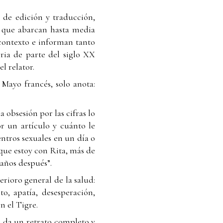
o de edición y traducción,
s que abarcan hasta media
 contexto e informan tanto
ria de parte del siglo XX
l relator.
 Mayo francés, solo anota:
 obsesión por las cifras lo
or un artículo y cuánto le
ntros sexuales en un día o
que estoy con Rita, más de
años después”.
rioro general de la salud:
to, apatía, desesperación,
n el Tigre.
ie da un retrato completo y