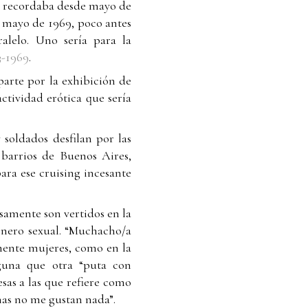
ue recordaba desde mayo de
a mayo de 1969, poco antes
alelo. Uno sería para la
3-1969
.
parte por la exhibición de
ctividad erótica que sería
 soldados desfilan por las
 barrios de Buenos Aires,
ra ese cruising incesante
amente son vertidos en la
énero sexual. “Muchacho/a
mente mujeres, como en la
guna que otra “puta con
esas a las que refiere como
inas no me gustan nada”.