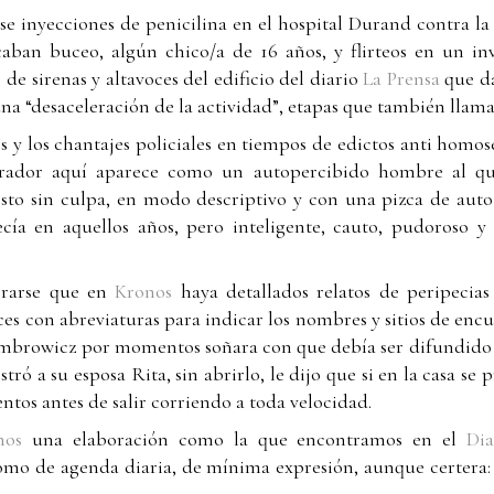
e inyecciones de penicilina en el hospital Durand contra la s
caban buceo, algún chico/a de 16 años, y flirteos en un i
de sirenas y altavoces del edificio del diario
La Prensa
que da
 una “desaceleración de la actividad”, etapas que también llama
 y los chantajes policiales en tiempos de edictos anti homos
rrador aquí aparece como un autopercibido hombre al qu
sto sin culpa, en modo descriptivo y con una pizca de auto 
ía en aquellos años, pero inteligente, cauto, pudoroso y
erarse que en
Kronos
haya detallados relatos de peripecias
eces con abreviaturas para indicar los nombres y sitios de encu
mbrowicz por momentos soñara con que debía ser difundido 
tró a su esposa Rita, sin abrirlo, le dijo que si en la casa se
ntos antes de salir corriendo a toda velocidad.
nos
una elaboración como la que encontramos en el
Di
como de agenda diaria, de mínima expresión, aunque certera