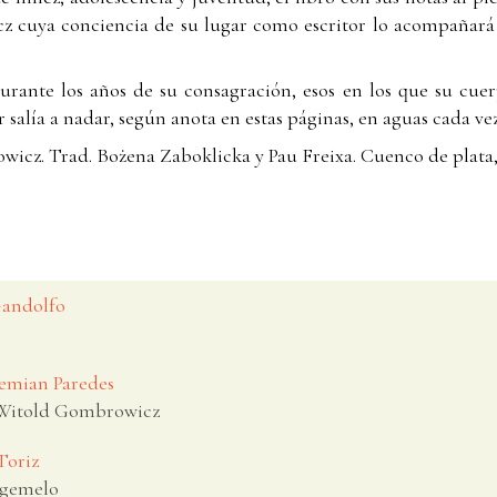
 cuya conciencia de su lugar como escritor lo acompañará h
durante los años de su consagración, esos en los que su cue
salía a nadar, según anota en estas páginas, en aguas cada ve
icz. Trad. Bożena Zaboklicka y Pau Freixa. Cuenco de plata,
 Gandolfo
 Demian Paredes
e Witold Gombrowicz
Toriz
 gemelo