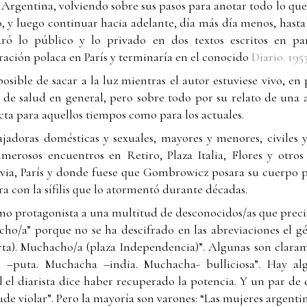
en Argentina, volviendo sobre sus pasos para anotar todo lo q
 y luego continuar hacia adelante, día más día menos, hast
ró lo público y lo privado en dos textos escritos en par
ración polaca en París y terminaría en el conocido
Diario. 195
sible de sacar a la luz mientras el autor estuviese vivo, en 
 de salud en general, pero sobre todo por su relato de una a
cta para aquellos tiempos como para los actuales.
jadoras domésticas y sexuales, mayores y menores, civiles y
merosos encuentros en Retiro, Plaza Italia, Flores y otros
ia, París y donde fuese que Gombrowicz posara su cuerpo pa
ra con la sífilis que lo atormentó durante décadas.
o protagonista a una multitud de desconocidos/as que precis
o/a” porque no se ha descifrado en las abreviaciones el g
rta). Muchacho/a (plaza Independencia)”. Algunas son clara
 –puta. Muchacha –india. Muchacha- bulliciosa”. Hay al
l el diarista dice haber recuperado la potencia. Y un par de 
ude violar”. Pero la mayoría son varones: “Las mujeres argent