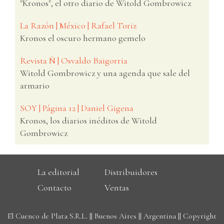
"Kronos", el otro diario de Witold Gombrowicz
La Razón | México | Rafael Toriz
Kronos el oscuro hermano gemelo
Revista Ñ | Osvaldo Baigorria
Witold Gombrowicz y una agenda que sale del
armario
SOY | Página 12 | Daniel Gigena
Kronos, los diarios inéditos de Witold
Gombrowicz
La editorial
Distribuidores
Contacto
Ventas
El Cuenco de Plata S.R.L. || Buenos Aires || Argentina || Copyright