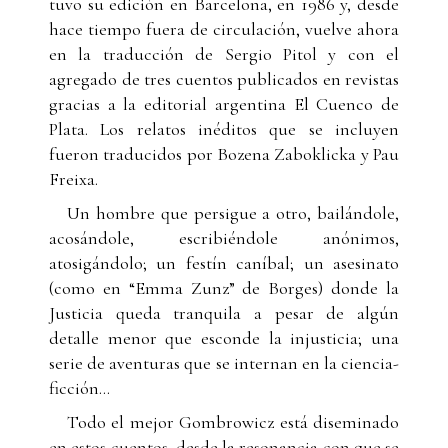
tuvo su edición en Barcelona, en 1986 y, desde
hace tiempo fuera de circulación, vuelve ahora
en la traducción de Sergio Pitol y con el
agregado de tres cuentos publicados en revistas
gracias a la editorial argentina El Cuenco de
Plata. Los relatos inéditos que se incluyen
fueron traducidos por Bozena Zaboklicka y Pau
Freixa.
Un hombre que persigue a otro, bailándole,
acosándole, escribiéndole anónimos,
atosigándolo; un festín caníbal; un asesinato
(como en “Emma Zunz” de Borges) donde la
Justicia queda tranquila a pesar de algún
detalle menor que esconde la injusticia; una
serie de aventuras que se internan en la ciencia-
ficción...
Todo el mejor Gombrowicz está diseminado
en estos cuentos, desde la resonancia con que se