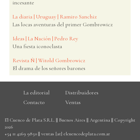
incesante
La diaria | Uruguay | Ramiro Sanchiz
Las locas aventuras del primer Gombrowicz
Ideas | La Nación | Pedro Rey
Una fiesta iconoclasta
Revista Ñ | Witold Gombrowicz
El drama de los señores barones
La editorial
Distribuidores
Contacto
Ventas
El Cuenco de Plata S.R.L. || Buenos Aires || Argentina || Copyright
2026
+54 11 4269 9850
||
ventas [at] elcuencodeplata.com.ar