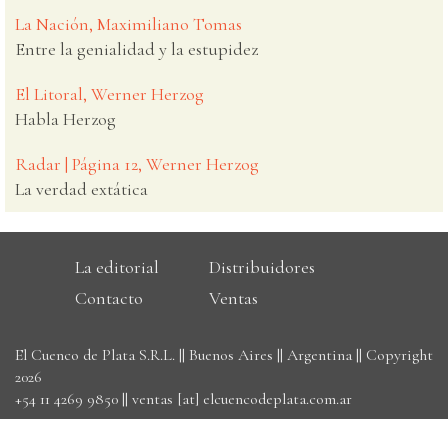
La Nación, Maximiliano Tomas
Entre la genialidad y la estupidez
El Litoral, Werner Herzog
Habla Herzog
Radar | Página 12, Werner Herzog
La verdad extática
La editorial
Distribuidores
Contacto
Ventas
El Cuenco de Plata S.R.L. || Buenos Aires || Argentina || Copyright
2026
+54 11 4269 9850
||
ventas [at] elcuencodeplata.com.ar