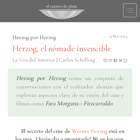
Togg
navi
Herzog por Herzog
13 Nov 2014
Herzog, el nómade invencible
La Voz del Interior | Carlos Schilling
Herzog por Herzog
reúne un conjunto de
conversaciones con el realizador alemán que
exploran aspectos clave de su visión del cine y
Fata Morgana
Fitzcarraldo
filmes como
o
.
El secreto del cine de
Werner Herzog
está en
los pies. ¿Quién iba a imaginarlo? Ni en los ojos,