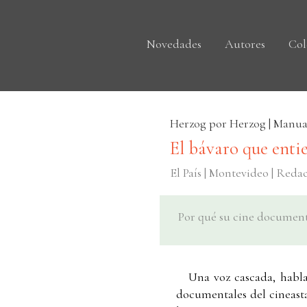
Novedades
Autores
Col
Herzog por Herzog | Manua
El bávaro que ent
El País | Montevideo | Reda
Por qué su cine documental
Una voz cascada, habla
documentales del cineasta