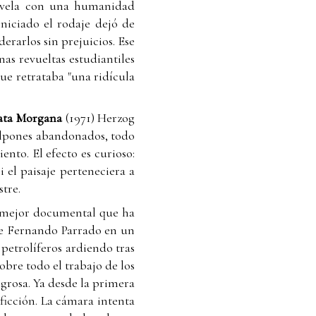
 revela con una humanidad
iniciado el rodaje dejó de
erarlos sin prejuicios. Ese
as revueltas estudiantiles
que retrataba "una ridícula
ata Morgana
(1971) Herzog
galpones abandonados, todo
to. El efecto es curioso:
el paisaje perteneciera a
stre.
l mejor documental que ha
 de Fernando Parrado en un
s petrolíferos ardiendo tras
obre todo el trabajo de los
grosa. Ya desde la primera
 ficción. La cámara intenta