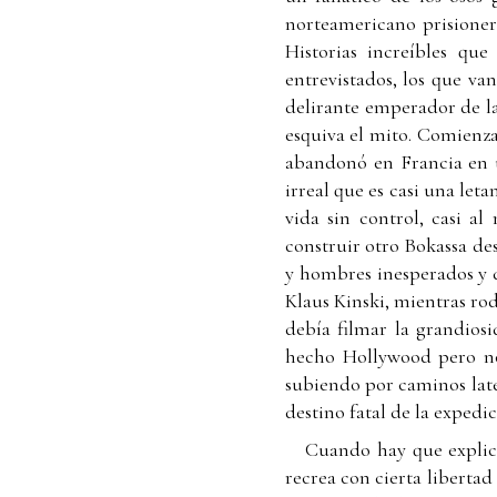
norteamericano prisionero
Historias increíbles qu
entrevistados, los que va
delirante emperador de l
esquiva el mito. Comienza 
abandonó en Francia en un
irreal que es casi una let
vida sin control, casi al
construir otro Bokassa des
y hombres inesperados y d
Klaus Kinski, mientras r
debía filmar la grandiosi
hecho Hollywood pero no é
subiendo por caminos later
destino fatal de la expedici
Cuando hay que explic
recrea con cierta libertad