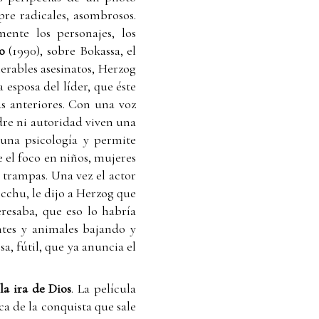
pre radicales, asombrosos.
ente los personajes, los
ro
(1990), sobre Bokassa, el
rables asesinatos, Herzog
 esposa del líder, que éste
as anteriores. Con una voz
adre ni autoridad viven una
a una psicología y permite
e el foco en niños, mujeres
 trampas. Una vez el actor
icchu, le dijo a Herzog que
eresaba, que eso lo habría
entes y animales bajando y
a, fútil, que ya anuncia el
la ira de Dios
. La película
ca de la conquista que sale