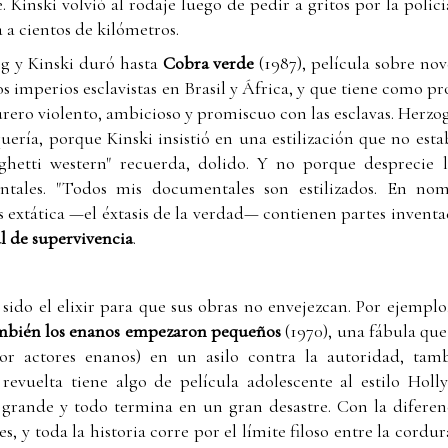
e. Kinski volvió al rodaje luego de pedir a gritos por la polic
 a cientos de kilómetros.
g y Kinski duró hasta
Cobra verde
(1987), película sobre n
os imperios esclavistas en Brasil y África, y que tiene como pr
rero violento, ambicioso y promiscuo con las esclavas. Herzog
ería, porque Kinski insistió en una estilización que no estab
hetti western" recuerda, dolido. Y no porque desprecie la
ntales. "Todos mis documentales son estilizados. En n
extática —el éxtasis de la verdad— contienen partes inventa
 de supervivencia
.
 sido el elixir para que sus obras no envejezcan. Por ejemplo
bién los enanos empezaron pequeños
(1970), una fábula que
or actores enanos) en un asilo contra la autoridad, tam
 revuelta tiene algo de película adolescente al estilo Ho
 grande y todo termina en un gran desastre. Con la diferenc
s, y toda la historia corre por el límite filoso entre la cordur