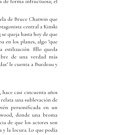
ía de forma infructuosa; el
ovela de Bruce Chatwin que
otagonista central a Kinski
 se queja hasta hoy de que
a en los planes, algo "que
 estilización. Ello queda
ombre de una verdad más
das" le cuenta a Burdeau y
, hace casi cincuenta años
 relata una sublevación de
bién personificada en un
llywood, donde una broma
ia de que los actores son
a y la locura. Lo que podía