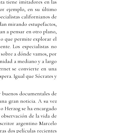
ta tiene imitadores en las
 Por ejemplo, en su último
pecialistas californianos de
uedan mirando estupefactos,
an a pensar en otro plano,
ino que permite explorar el
te. Los especialistas no
a sobre a dónde vamos, por
nidad a mediano y a largo
ernet se convierte en una
spera. Igual que Sócrates y
uy buenos documentales de
 una gran noticia. A su vez
pio Herzog se ha encargado
e observación de la vida de
escritor argentino Marcelo
ras dos películas recientes