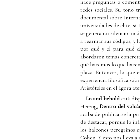
hace preguntas o comentar
redes sociales. Su tono t
documental sobre Interne
universidades de elite, si
se genera un silencio inc
a rearmar sus códigos, y l
por qué y el para qué d
abordaron temas concretos
qué hacemos lo que hacem
plazo. Entonces, lo que 
experiencia filosófica sob
Aristóteles en el ágora a
Lo and behold
está di
Herzog,
Dentro del volcá
acaba de publicarse la pr
de destacar, porque lo in
los halcones peregrinos q
Cohen. Y esto nos lleva a 