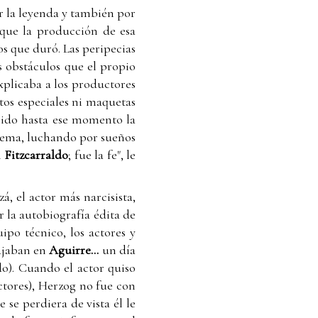
r la leyenda y también por
 que la producción de esa
os que duró. Las peripecias
s obstáculos que el propio
explicaba a los productores
tos especiales ni maquetas
nido hasta ese momento la
trema, luchando por sueños
n
Fitzcarraldo
; fue la fe", le
á, el actor más narcisista,
r la autobiografía édita de
uipo técnico, los actores y
bajaban en
Aguirre…
un día
ado). Cuando el actor quiso
ectores), Herzog no fue con
 se perdiera de vista él le