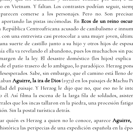
 en Vietnam. Y faltan. Los contrastes podrían seguir, siem
e parecen comerse a los personajes. Pero no. Son precisam
n aportando las pistas incómodas. En
Ecos de un reino oscu
a República Centroafricana acusado de canibalismo e innume
con una entrevista casi protocolar a una mujer joven, última
a suerte de castillo junto a su hijo y otros hijos de espos
anía ella va revelando el abandono, pues los muchachos sin p
 margen de la ley. El desastre doméstico (los hijos) explic
de el patio trasero de lo ambiguo, lo paradójico. Herzog pon
esesperados. Sabe, sin embargo, que el camino está lleno de
odaban
Aguirre, la ira de Dios
(1972) en los paisajes de Machu P
dad del paisaje. Y Herzog le dijo que no, que eso no le int
l. Así filma la escena de la larga fila de soldados, asist
ales que los incas tallaron en la piedra, una procesión fatigos
ón. Sin la postal turística detrás.
ar quién es Herzog a quien no lo conoce, aparece
Aguirre, 
 histórica las peripecias de una expedición española en la épo