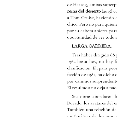
de Herzog, ambas superpr
reina del desierto
(2015) c
a Tom Cruise, haciendo d
chico. Pero no para quiene
por su cabeza abierta par
oportunidad de ver todo s
LARGA CARRERA.
Tras haber dirigido 68 
1962 hasta hoy, no hay 
clasificación. Él, para pe
ficción de 1982, ha dicho 
por caminos sorprendentes
El resultado no deja a nad
Sus obras abordaron la
Dorado, los avatares del 
También una rebelión de 
un fanático de los osos