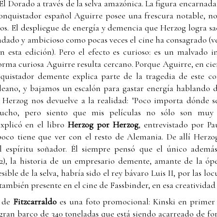
El Dorado a través de la selva amazónica. La figura encarnada
conquistador español Aguirre posee una frescura notable, no
os. El despliegue de energía y demencia que Herzog logra sa
adado y ambicioso como pocas veces el cine ha consagrado (ve
n esta edición). Pero el efecto es curioso: es un malvado
orma curiosa Aguirre resulta cercano. Porque Aguirre, en cie
nquistador demente explica parte de la tragedia de este 
ano, y bajamos un escalón para gastar energía hablando d
 Herzog nos devuelve a la realidad: "Poco importa dónde se
mucho, pero siento que mis películas no sólo son muy
explicó en el libro
Herzog por Herzog
, entrevistado por P
 poco tiene que ver con el resto de Alemania. De allí Herzo
 el espíritu soñador. Él siempre pensó que el único ademá
2), la historia de un empresario demente, amante de la ópe
ble de la selva, habría sido el rey bávaro Luis II, por las loc
ambién presente en el cine de Fassbinder, en esa creatividad 
a de
Fitzcarraldo
es una foto promocional: Kinski en primer 
l gran barco de 340 toneladas que está siendo acarreado de f