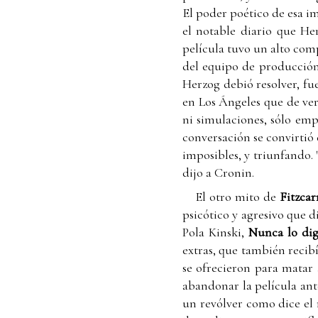
El poder poético de esa i
el notable diario que He
película tuvo un alto comp
del equipo de producción 
Herzog debió resolver, fue
en Los Ángeles que de ver
ni simulaciones, sólo em
conversación se convirtió
imposibles, y triunfando.
dijo a Cronin.
El otro mito de
Fitzcar
psicótico y agresivo que d
Pola Kinski,
Nunca lo dig
extras, que también recib
se ofrecieron para matar a
abandonar la película ante
un revólver como dice el m