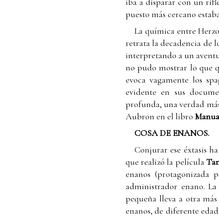
iba a disparar con un rifl
puesto más cercano estaba
La química entre Herzo
retrata la decadencia de l
interpretando a un aventu
no pudo mostrar lo que qu
evoca vagamente los spag
evidente en sus docume
profunda, una verdad más 
Aubron en el libro
Manual
COSA DE ENANOS.
Conjurar ese éxtasis ha
que realizó la película
Tam
enanos (protagonizada p
administrador enano. La
pequeña lleva a otra más
enanos, de diferente edade