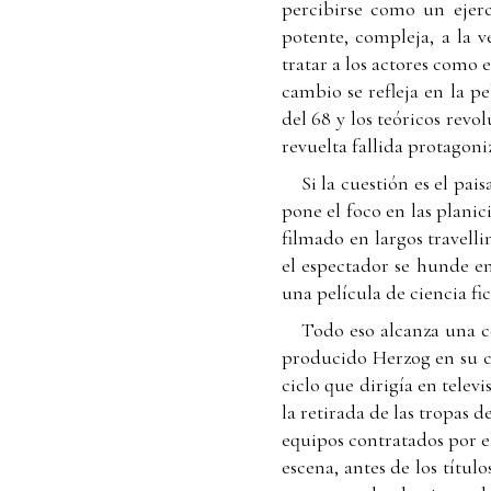
percibirse como un ejerc
potente, compleja, a la v
tratar a los actores como 
cambio se refleja en la p
del 68 y los teóricos revo
revuelta fallida protagon
Si la cuestión es el pa
pone el foco en las plani
filmado en largos travel
el espectador se hunde e
una película de ciencia fi
Todo eso alcanza una 
producido Herzog en su ca
ciclo que dirigía en televi
la retirada de las tropas 
equipos contratados por e
escena, antes de los títul