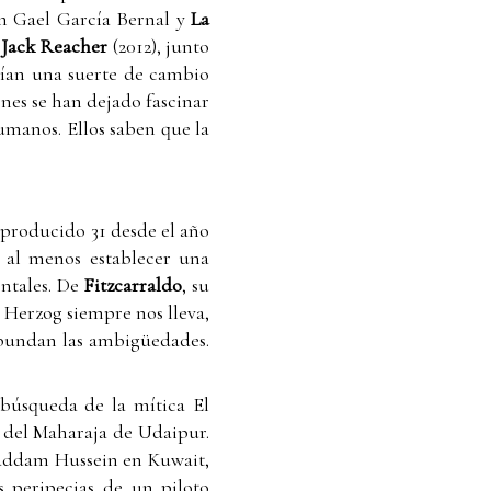
n Gael García Bernal y
La
n
Jack Reacher
(2012), junto
rían una suerte de cambio
enes se han dejado fascinar
umanos. Ellos saben que la
 producido 31 desde el año
 al menos establecer una
entales. De
Fitzcarraldo
, su
: Herzog siempre nos lleva,
 abundan las ambigüedades.
 búsqueda de la mítica El
o del Maharaja de Udaipur.
Saddam Hussein en Kuwait,
 peripecias de un piloto