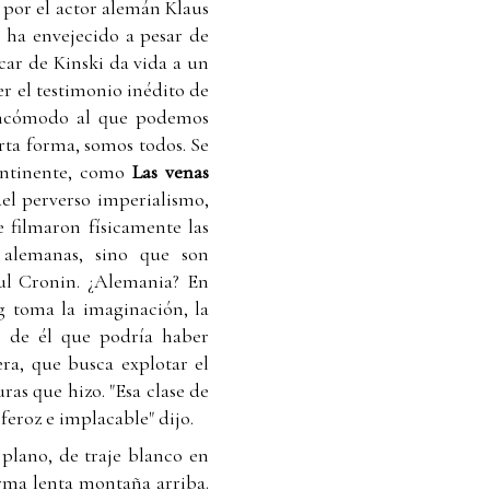
 por el actor alemán Klaus
 ha envejecido a pesar de
car de Kinski da vida a un
r el testimonio inédito de
 incómodo al que podemos
rta forma, somos todos. Se
continente, como
Las venas
el perverso imperialismo,
 filmaron físicamente las
 alemanas, sino que son
aul Cronin. ¿Alemania? En
g toma la imaginación, la
s de él que podría haber
ra, que busca explotar el
uras que hizo. "Esa clase de
feroz e implacable" dijo.
plano, de traje blanco en
orma lenta montaña arriba.