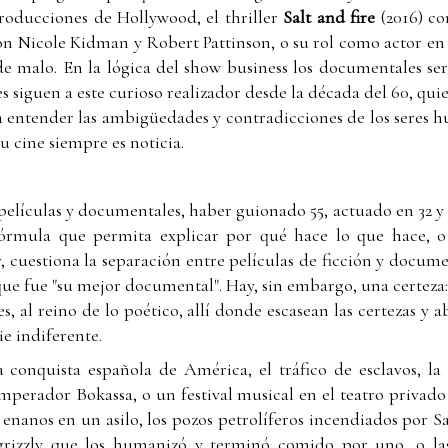
oducciones de Hollywood, el thriller
Salt and fire
(2016) co
on Nicole Kidman y Robert Pattinson, o su rol como actor e
e malo. En la lógica del show business los documentales se
s siguen a este curioso realizador desde la década del 60, qui
a entender las ambigüedades y contradicciones de los seres h
u cine siempre es noticia.
películas y documentales, haber guionado 55, actuado en 32 y
fórmula que permita explicar por qué hace lo que hace, o
or, cuestiona la separación entre películas de ficción y docum
que fue "su mejor documental". Hay, sin embargo, una certeza
, al reino de lo poético, allí donde escasean las certezas y
ie indiferente.
 conquista española de América, el tráfico de esclavos, la
emperador Bokassa, o un festival musical en el teatro privad
enanos en un asilo, los pozos petrolíferos incendiados por 
 grizzly que los humanizó y terminó comido por uno, o las