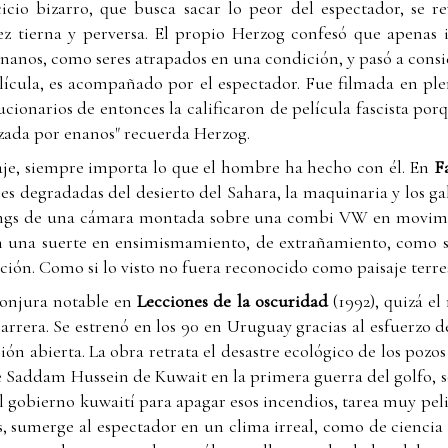
icio bizarro, que busca sacar lo peor del espectador, se
ez tierna y perversa. El propio Herzog confesó que apenas 
enanos, como seres atrapados en una condición, y pasó a consid
elícula, es acompañado por el espectador. Fue filmada en plen
lucionarios de entonces la calificaron de película fascista por
izada por enanos" recuerda Herzog.
isaje, siempre importa lo que el hombre ha hecho con él. En
F
cies degradadas del desierto del Sahara, la maquinaria y los 
lings de una cámara montada sobre una combi VW en movimien
n una suerte en ensimismamiento, de extrañamiento, como si 
cción. Como si lo visto no fuera reconocido como paisaje terre
conjura notable en
Lecciones de la oscuridad
(1992), quizá e
rrera. Se estrenó en los 90 en Uruguay gracias al esfuerzo
sión abierta. La obra retrata el desastre ecológico de los pozo
de Saddam Hussein de Kuwait en la primera guerra del golfo, s
l gobierno kuwaití para apagar esos incendios, tarea muy peli
os, sumerge al espectador en un clima irreal, como de ciencia