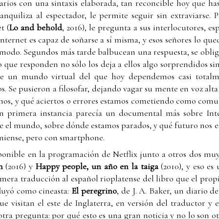
ios con una sintaxis elaborada, tan reconcible hoy que has
ranquiliza al espectador, le permite seguir sin extraviarse.
t (
Lo and behold
, 2016), le pregunta a sus interlocutores, es
 Internet es capaz de soñarse a sí misma, y esos señores lo q
ómodo. Segundos más tarde balbucean una respuesta, se oblig
o que responden no sólo los deja a ellos algo sorprendidos s
e un mundo virtual del que hoy dependemos casi totalmen
. Se pusieron a filosofar, dejando vagar su mente en voz alt
os, y qué aciertos o errores estamos cometiendo como comu
en primera instancia parecía un documental más sobre Int
re el mundo, sobre dónde estamos parados, y qué futuro nos e
teniense, pero con smartphone.
sponible en la programación de Netflix junto a otros dos m
n
(2016) y
Happy people, un año en la taiga
(2010), y eso es
imera traducción al español rioplatense del libro que el pro
fluyó como cineasta:
El peregrino
, de J. A. Baker, un diario d
ue visitan el este de Inglaterra, en versión del traductor y 
otra pregunta: por qué esto es una gran noticia y no lo son ot