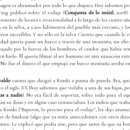
magen es abrumador por todo lo que dispara. Hoy sabemos po
rzog publicó sobre el rodaje (
Conquista de lo inútil
, 2008)
onente de locura e irracionalidad a lo largo de los cuatro añ
en la selva, a 1.200 kilómetros del pueblo más cercano, y lo
ron increíbles. Y no sólo en la selva. Cuenta que cuando le 
dad quería pasar un barco a través de una montaña, sin efec
pujado por la fuerza de los hombres, el candor que había te
 en hielo. Él quería filmar al ser humano en una situación ex
 "No fue el dinero el que empujó ese barco montaña arriba e
raldo
cuenta que dirigió a Kinski a punta de pistola. Era, quiz
io el siglo XX (hoy sabemos que violaba a una de sus hijas, po
as a nadie
). No era fácil de soportar, sobre todo para el eq
ían su dosis y en algún caso renunciaban. Los indios que tra
 Kinski ("Esperen, lo preciso para el rodaje", les dijo asust
s de finalizar (algo que ya tenía antecedentes con otros dir
ito. Le explicó que podía irse, pero que antes de que su bote