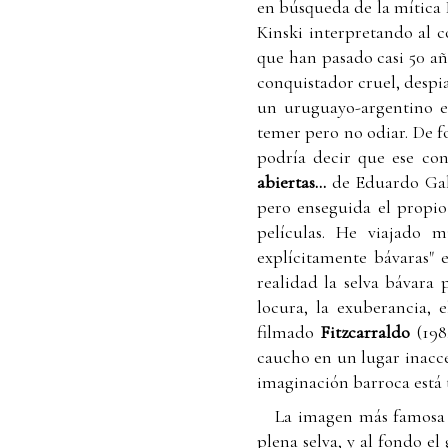
en búsqueda de la mítica 
Kinski interpretando al 
que han pasado casi 50 añ
conquistador cruel, despi
un uruguayo-argentino e
temer pero no odiar. De f
podría decir que ese co
abiertas…
de Eduardo Gale
pero enseguida el propio
películas. He viajado 
explícitamente bávaras" 
realidad la selva bávara
locura, la exuberancia,
filmado
Fitzcarraldo
(198
caucho en un lugar inaccesi
imaginación barroca está t
La imagen más famos
plena selva, y al fondo e