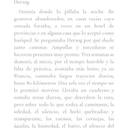
Herzog.
Dormía donde lo pillaba la noche. En
graneros abandonados, en casas vacías cuya
entrada forzaba, a veces en un hotel de
provincias o en alguna casa que lo aceptó como
huésped. Se preguntaba Herzog por qué duele
tanto caminar. Ampollas y torceduras se
hicieron presentes muy pronto. Tres semanas se
demoró; al inicio, por el tiempo horrible y la
falta de práctica, avanzaba más lento; ya en
Francia, caminaba largos trayectos diarios,
hasta 80 kilómetros. Una sola vez el tiempo no
le permitió moverse. Llevaba un cuaderno y
tomaba notas diarias, que describen la ruta,
pero sobre todo lo que rodea al caminante, la
soledad, el silencio, el hielo quebradizo y
transparente, los ratones, las cornejas, las
águilas, la humedad, el barro, el silencio del