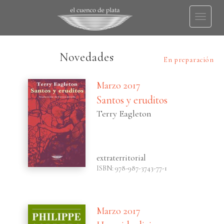
Toggl
naviga
Novedades
En preparación
Marzo 2017
Santos y eruditos
Terry Eagleton
extraterritorial
ISBN: 978-987-3743-77-1
Marzo 2017