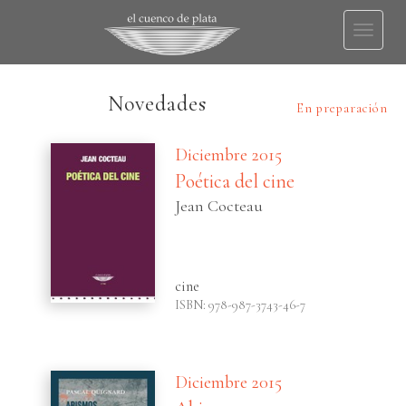
Toggl
naviga
Novedades
En preparación
Diciembre 2015
Poética del cine
Jean Cocteau
cine
ISBN: 978-987-3743-46-7
Diciembre 2015