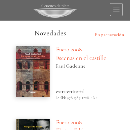
Toggl
naviga
Novedades
En preparación
Enero 2008
Escenas en el castillo
Paul Gadenne
extraterritorial
ISBN: 978-987-1228-46-1
Enero 2008