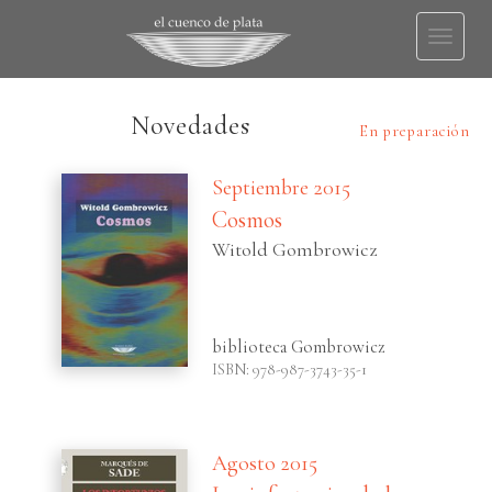
Toggl
naviga
Novedades
En preparación
Septiembre 2015
Cosmos
Witold Gombrowicz
biblioteca Gombrowicz
ISBN: 978-987-3743-35-1
Agosto 2015