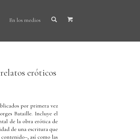
En los medios
relatos eróticos
blicados por primera vez
rges Bataille. Incluye el
tal de la obra erótica de
sidad de una escritura que
u contenido–, así como las