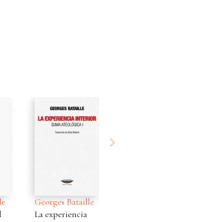
eorges Bataille
Georges Bataille
a experiencia
Michel Leiris