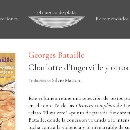
ecciones
Recomendados
Georges Bataille
Charlotte d’Ingerville y otros 
Silvio Mattoni
Traducción de:
Este volumen reúne una selección de textos pu
en el tomo IV de las
Oeuvres complètes
de Geo
relato "El muerto" –punto de partida fundamen
Bataille, donde la concisión va unida a la inten
lucha contra la violencia y lo inenarrable de s